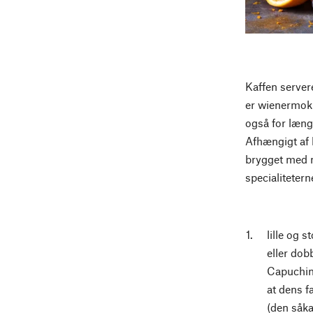
Kaffen servere
er wienermokka
også for længs
Afhængigt af 
brygget med m
specialiteter
lille og 
eller dob
Capuchin:
at dens 
(den såka