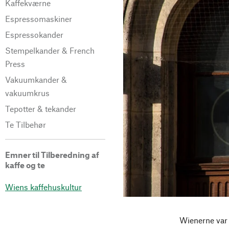
Kaffekværne
Espressomaskiner
Espressokander
Stempelkander & French
Press
Vakuumkander &
vakuumkrus
Tepotter & tekander
Te Tilbehør
Emner til Tilberedning af
kaffe og te
Wiens kaffehuskultur
Wienerne var i