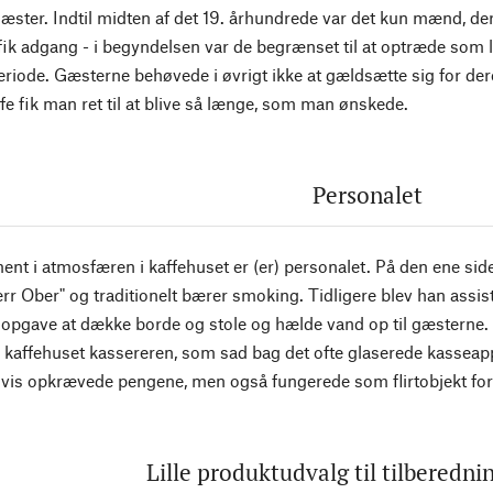
ster. Indtil midten af det 19. århundrede var det kun mænd, der 
fik adgang - i begyndelsen var de begrænset til at optræde som 
periode. Gæsterne behøvede i øvrigt ikke at gældsætte sig for de
fe fik man ret til at blive så længe, som man ønskede.
Personalet
ment i atmosfæren i kaffehuset er (er) personalet. På den ene side
err Ober" og traditionelt bærer smoking. Tidligere blev han assiste
 opgave at dække borde og stole og hælde vand op til gæsterne. I
 kaffehuset kassereren, som sad bag det ofte glaserede kasseappa
gvis opkrævede pengene, men også fungerede som flirtobjekt fo
Lille produktudvalg til tilberednin