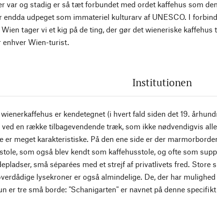
der var og stadig er så tæt forbundet med ordet kaffehus som de
r endda udpeget som immateriel kulturarv af UNESCO. I forbind
Wien tager vi et kig på de ting, der gør det wieneriske kaffehus 
r enhver Wien-turist.
Institutionen
t wienerkaffehus er kendetegnet (i hvert fald siden det 19. århun
) ved en række tilbagevendende træk, som ikke nødvendigvis all
r meget karakteristiske. På den ene side er der marmorbordene,
stole, som også blev kendt som kaffehusstole, og ofte som suppl
epladser, små séparées med et strejf af privatlivets fred. Store s
verdådige lysekroner er også almindelige. De, der har mulighed f
un er tre små borde: "Schanigarten" er navnet på denne specifik