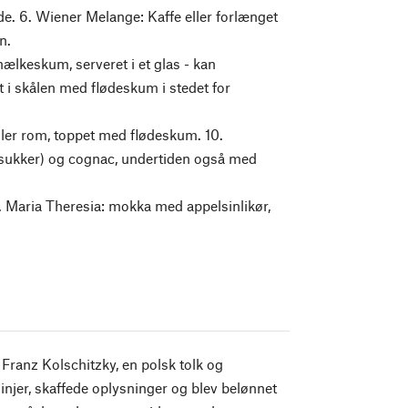
de. 6. Wiener Melange: Kaffe eller forlænget
n.
ælkeskum, serveret i et glas - kan
 i skålen med flødeskum i stedet for
eller rom, toppet med flødeskum. 10.
sukker) og cognac, undertiden også med
 Maria Theresia: mokka med appelsinlikør,
Franz Kolschitzky, en polsk tolk og
injer, skaffede oplysninger og blev belønnet