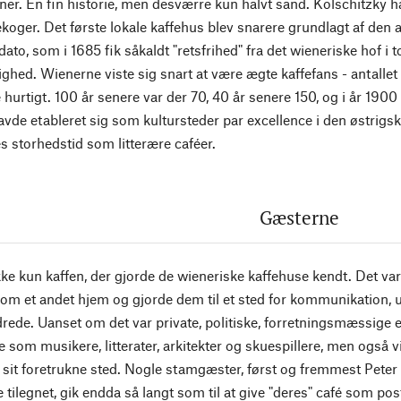
er. En fin historie, men desværre kun halvt sand. Kolschitzky 
fekoger. Det første lokale kaffehus blev snarere grundlagt af d
to, som i 1685 fik såkaldt "retsfrihed" fra det wieneriske hof i to 
ghed. Wienerne viste sig snart at være ægte kaffefans - antallet
urtigt. 100 år senere var der 70, 40 år senere 150, og i år 1900 v
vde etableret sig som kultursteder par excellence i den østrigsk
s storhedstid som litterære caféer.
Gæsterne
kke kun kaffen, der gjorde de wieneriske kaffehuse kendt. Det va
om et andet hjem og gjorde dem til et sted for kommunikation, u
rede. Uanset om det var private, politiske, forretningsmæssige el
 som musikere, litterater, arkitekter og skuespillere, men også 
sit foretrukne sted. Nogle stamgæster, først og fremmest Peter
ilegnet, gik endda så langt som til at give "deres" café som post