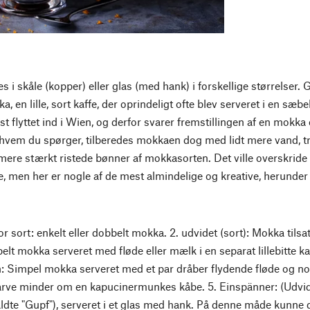
s i skåle (kopper) eller glas (med hank) i forskellige størrelser. 
, en lille, sort kaffe, der oprindeligt ofte blev serveret i en sæ
t flyttet ind i Wien, og derfor svarer fremstillingen af en mokka 
hvem du spørger, tilberedes mokkaen dog med lidt mere vand, træ
ere stærkt ristede bønner af mokkasorten. Det ville overskride 
ne, men her er nogle af de mest almindelige og kreative, herun
stor sort: enkelt eller dobbelt mokka. 2. udvidet (sort): Mokka tils
belt mokka serveret med fløde eller mælk i en separat lillebitte k
 Simpel mokka serveret med et par dråber flydende fløde og no
farve minder om en kapucinermunkes kåbe. 5. Einspänner: (Udv
ldte "Gupf"), serveret i et glas med hank. På denne måde kunne