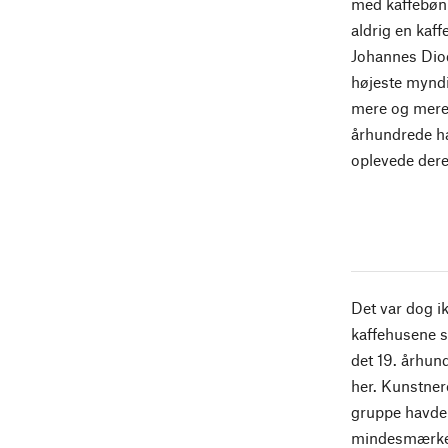
med kaffebønn
aldrig en kaf
Johannes Dioda
højeste myndi
mere og mere h
århundrede ha
oplevede dere
Det var dog i
kaffehusene s
det 19. århund
her. Kunstnere
gruppe havde 
mindesmærke t