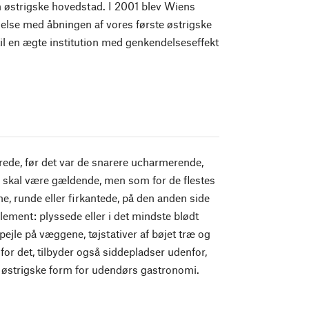
n østrigske hovedstad. I 2001 blev Wiens
else med åbningen af vores første østrigske
til en ægte institution med genkendelseseffekt
drede, før det var de snarere ucharmerende,
e skal være gældende, men som for de flestes
 runde eller firkantede, på den anden side
ement: plyssede eller i det mindste blødt
pejle på væggene, tøjstativer af bøjet træ og
or det, tilbyder også siddepladser udenfor,
t østrigske form for udendørs gastronomi.