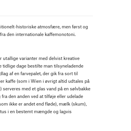
ditionelt-historiske atmosfære, men først og
 fra den internationale kaffemonotoni.
r utallige varianter med delvist kreative
e tidlige dage bestilte man tilsyneladende
lag af en farvepalet, der gik fra sort til
r kaffe (som i Wien i øvrigt altid udtales på
) serveres med et glas vand på en sølvbakke
g fra den anden ved at tilføje eller udelade
(som ikke er andet end fløde), mælk (skum),
itus i en bestemt mængde og lagvis