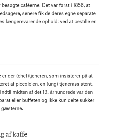
besøgte caféerne. Det var først i 1856, at
ledsagere, senere fik de deres egne separate
res længerevarende ophold: ved at bestille en
 er der (chef)tjeneren, som insisterer på at
ret af piccolo'en, en (ung) tjenerassistent,
ndtil midten af det 19. århundrede var den
rat eller buffeten og ikke kun delte sukker
r gæsterne.
g af kaffe