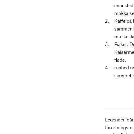
enhestede
mokka se
Kaffe på 
sammenlig
mælkesk
Fiaker: D
Kaiserme
fløde.
rushed ne
serveret 
Legenden går 
forretningsma