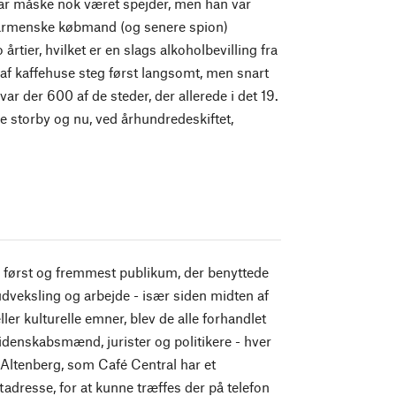
har måske nok været spejder, men han var
en armenske købmand (og senere spion)
årtier, hvilket er en slags alkoholbevilling fra
 af kaffehuse steg først langsomt, men snart
ar der 600 af de steder, der allerede i det 19.
e storby og nu, ved århundredeskiftet,
r først og fremmest publikum, der benyttede
dveksling og arbejde - især siden midten af
ler kulturelle emner, blev de alle forhandlet
videnskabsmænd, jurister og politikere - hver
 Altenberg, som Café Central har et
adresse, for at kunne træffes der på telefon