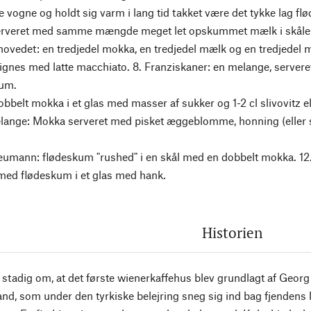
 vogne og holdt sig varm i lang tid takket være det tykke lag flø
rveret med samme mængde meget let opskummet mælk i skåle
hovedet: en tredjedel mokka, en tredjedel mælk og en tredjedel m
nes med latte macchiato. 8. Franziskaner: en melange, serveret
um.
obbelt mokka i et glas med masser af sukker og 1-2 cl slivovitz 
lange: Mokka serveret med pisket æggeblomme, honning (eller 
umann: flødeskum "rushed" i en skål med en dobbelt mokka. 12.
med flødeskum i et glas med hank.
Historien
stadig om, at det første wienerkaffehus blev grundlagt af Georg 
nd, som under den tyrkiske belejring sneg sig ind bag fjendens l