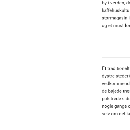
by i verden, 
kaffehuskultu
stormagasin i 
og et must fo
Et traditionel
dystre steder
vedkommende e
de bøjede træ
polstrede sidd
nogle gange o
selv om det k