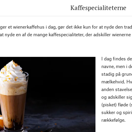
Kaffespecialiteterne
ger et wienerkaffehus i dag, gør det ikke kun for at nyde den tra
at nyde en af de mange kaffespecialiteter, der adskiller wienerne
I dag findes de
navne, men i d
stadig på grund
mælkehvid. Hve
anden stavelse
og adskiller si
(pisket) fløde 
sukker og spir
rækkefølge.