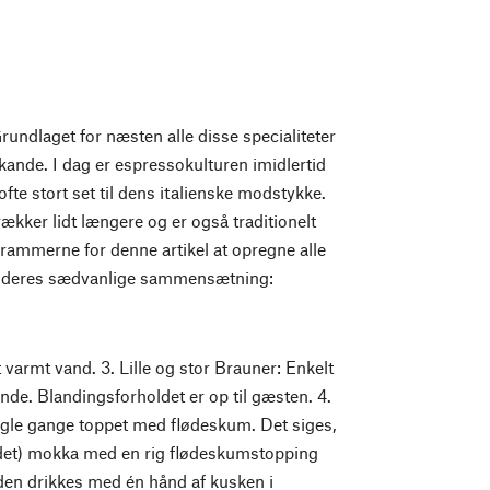
Grundlaget for næsten alle disse specialiteter
bekande. I dag er espressokulturen imidlertid
ofte stort set til dens italienske modstykke.
kker lidt længere og er også traditionelt
rammerne for denne artikel at opregne alle
der deres sædvanlige sammensætning:
at varmt vand. 3. Lille og stor Brauner: Enkelt
ande. Blandingsforholdet er op til gæsten. 4.
gle gange toppet med flødeskum. Det siges,
idet) mokka med en rig flødeskumstopping
 den drikkes med én hånd af kusken i