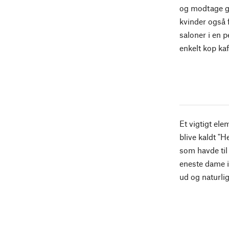
og modtage gæ
kvinder også 
saloner i en 
enkelt kop kaf
Et vigtigt ele
blive kaldt "H
som havde til
eneste dame i
ud og naturli