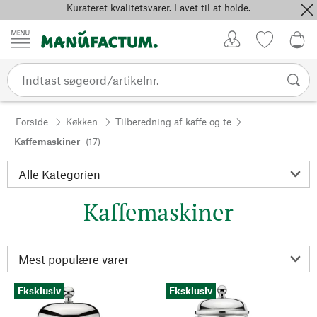
Kurateret kvalitetsvarer. Lavet til at holde.
Spring til indhold
Kundekonto
Favoritter
0,0
Forside
Køkken
Tilberedning af kaffe og te
Kaffemaskiner
(17)
Kaffemaskiner
Eksklusiv
Eksklusiv