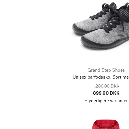
Merz b. Schwanen
Metallkunstwerkstatt
Tobias Harjes
Moismont
Mud Jeans
Norman Walsh Footwear
Novila
Original Home Company
Grand Step Shoes
Oska
Unisex barfodssko, Sort me
Oskari
1.280,00 DKK
899,00 DKK
Pike Brothers
+ yderligere varianter
Punto Pigro
Rauma Ullvarefabrikk
RCR Cristalleria Italiana