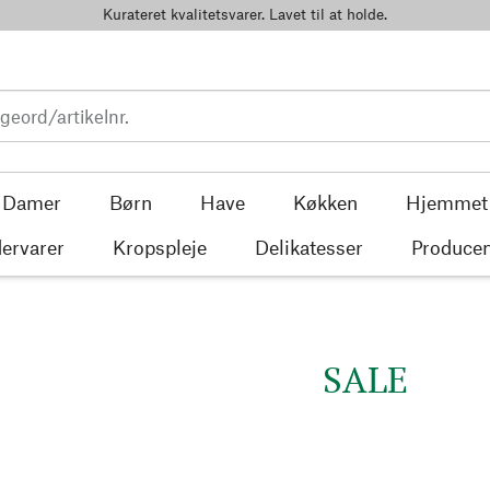
Kurateret kvalitetsvarer. Lavet til at holde.
Damer
Børn
Have
Køkken
Hjemmet
ervarer
Kropspleje
Delikatesser
Producen
SALE