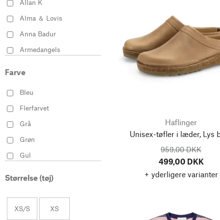
Allan K
Alma ＆ Lovis
Anna Badur
Armedangels
Armor lux
Farve
Astorflex
Bleu
AstroMedia
Flerfarvet
Bacsac
Haflinger
Grå
Better World Machines
Unisex-tøfler i læder, Lys 
Grøn
Blaumann
959,00 DKK
Gul
Blue de Gênes
499,00 DKK
Hvid
+ yderligere varianter
Blue Valley
Størrelse (tøj)
Rose
Boutté
Rød
BREKA
XS/S
XS
Sort