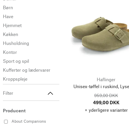
Børn
Have
Hjemmet
Køkken
Husholdning
Kontor
Sport og spil
Kufferter og lædervarer
Kroppspleje
Haflinger
Unisex-tøffel i ruskind, Lys
Filter
959,00 DKK
499,00 DKK
+ yderligere varianter
Producent
About Companions