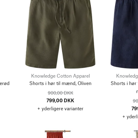
Knowledge Cotton Apparel
Knowledg
serød
Shorts i hør til mænd, Oliven
Shorts i hør
900,00 DKK
799,00 DKK
90
+ yderligere varianter
79
+ yderl