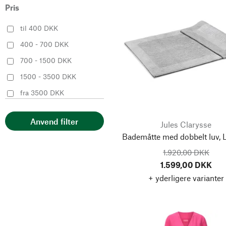
EVEET
42
Pris
40
42
Falk Culinair
43
til 400 DKK
Flamingos Life
44
400 - 700 DKK
44
46
Friedrich
45
700 - 1500 DKK
Fundamental Berlin
46
48
50
1500 - 3500 DKK
Genesis Footwear
6.5
fra 3500 DKK
Goodsociety
52
54
7.5
Goyon-Chazeau
35-36
Anvend filter
Jules Clarysse
56
57
Grand Step Shoes
35-38
Bademåtte med dobbelt luv, 
Hack Lederware
37-38
1.920,00 DKK
58
59
Haflinger
1.599,00 DKK
39-42
+ yderligere varianter
Halbach Seidenbänder
43-46
60
61
Hannes Roether
Harold’s Lederwaren
62
85