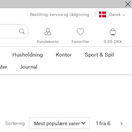
Bestilling, service og rådgivning
Dansk
Kundekonto
Favoritter
0,00 DKK
Husholdning
Kontor
Sport & Spil
ter
Journal
1 fra 6
Sortering
me