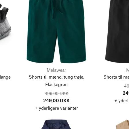
Melawear
M
lange
Shorts til mænd, tung trøje,
Shorts til m
Flaskegrøn
49
24
499,00 DKK
249,00 DKK
+ yderl
+ yderligere varianter