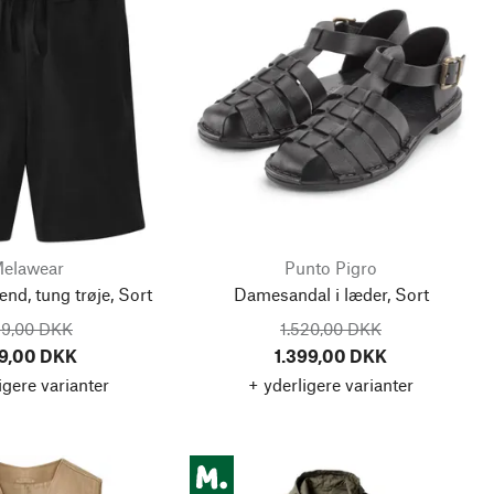
elawear
Punto Pigro
ænd, tung trøje, Sort
Damesandal i læder, Sort
9,00 DKK
1.520,00 DKK
9,00 DKK
1.399,00 DKK
igere varianter
+ yderligere varianter