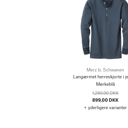
Höhenberg e.V.
36/32
36/34
Les Racines du Ciel
Lindner Porzellanfabrik
I (36-40)
38/32
liv interior
38/34
Lübech Living
38/35
L’impermeabile
1 (36/38)
2 (40/42)
MAGAZIN
Maglificio GRP
Merz b. Schwanen
3 (42/44)
4 (46/48)
Langærmet herreskjorte i je
Manifattura Ceccarelli
Mørkeblå
Manufactum
1.280,00 DKK
marset
899,00 DKK
Mawa Design
+ yderligere varianter
Mayser
Melawear