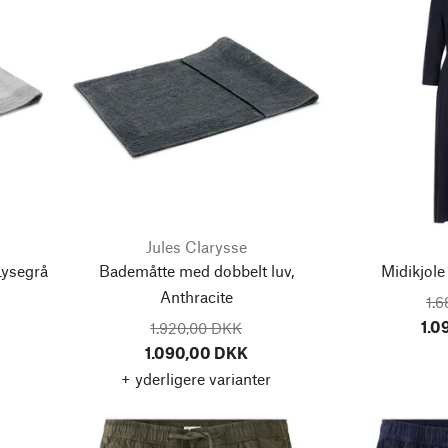
Jules Clarysse
Lysegrå
Bademåtte med dobbelt luv,
Midikjole
Anthracite
1.
1.0
1.920,00 DKK
1.090,00 DKK
+ yderligere varianter