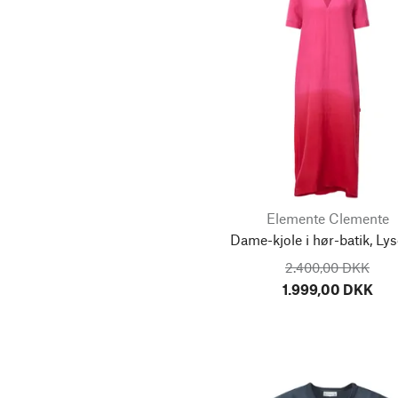
Hiltl
120
1 (38)
Inti Knitwear
Iris Hantverk
2 (40)
3 (44)
Jan ’n June
Jules Clarysse
4 (46)
27/32
K`UYUY
Kartuzija Pleterje
28/32
29/32
Knowledge Cotton
Elemente Clemente
Apparel
30/32
30/34
Dame-kjole i hør-batik, Ly
Korbo
2.400,00 DKK
31/32
32/32
Kreis Ledermanufaktur
1.999,00 DKK
LangerChen
32/34
34/32
Lanius
Le Foulard
34/34
0 (34/36)
Lebensgemeinschaft