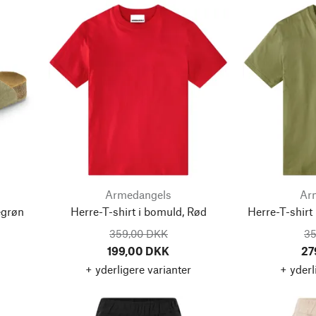
Armedangels
Ar
egrøn
Herre-T-shirt i bomuld, Rød
Herre-T-shirt
359,00 DKK
35
199,00 DKK
27
+ yderligere varianter
+ yderl