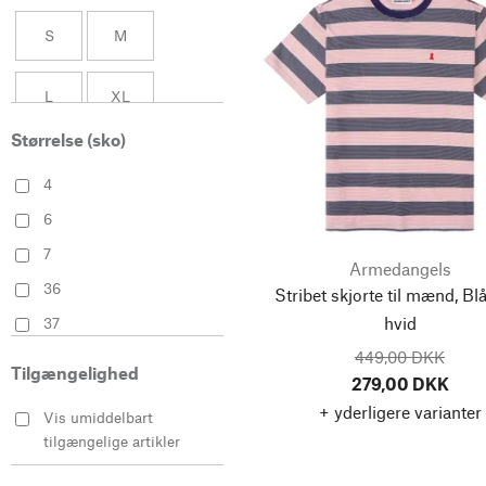
Brütting
Violet
S
M
CARE BY ME
Christiane Strobel
L
XL
Clemens Gerhards
Størrelse (sko)
Comazo
XXL
4
Croots
4
Diefenthal 1905
5
6
6
Disana
7
Armedangels
8
25
Ecoalf
36
Stribet skjorte til mænd, Bl
Ehm
hvid
37
28
30
Elemente Clemente
449,00 DKK
38
Tilgængelighed
279,00 DKK
Eribé
39
0 (34)
34
+ yderligere varianter
Vis umiddelbart
Erika Vaitkute
40
tilgængelige artikler
Essem Design
36
38
41