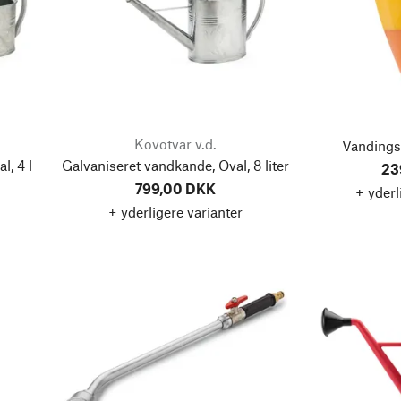
Kovotvar v.d.
Vandingsk
l, 4 l
Galvaniseret vandkande, Oval, 8 liter
23
799,00 DKK
+ yderl
+ yderligere varianter