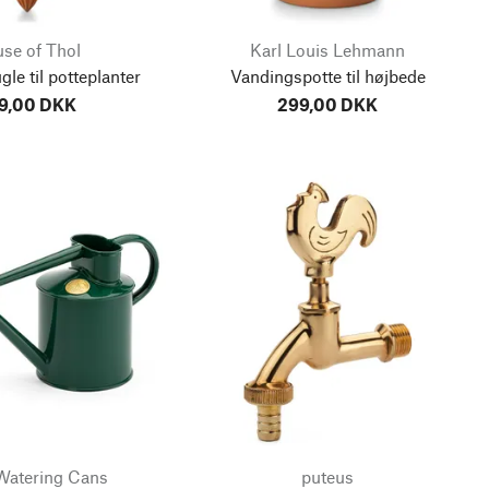
se of Thol
Karl Louis Lehmann
le til potteplanter
Vandingspotte til højbede
9,00 DKK
299,00 DKK
atering Cans
puteus