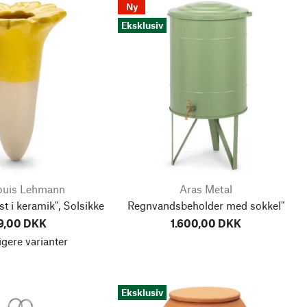
Ny
Eksklusiv
Louis Lehmann
Aras Metal
 i keramik", Solsikke
Regnvandsbeholder med sokkel"
9,00 DKK
1.600,00 DKK
igere varianter
Eksklusiv