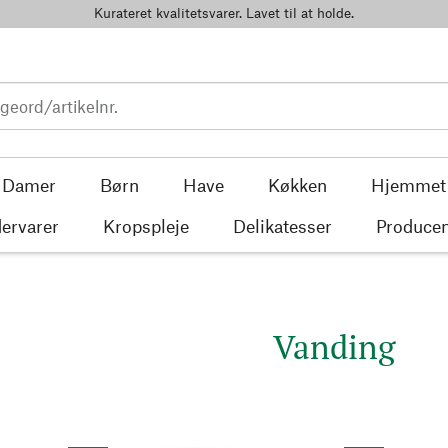
Kurateret kvalitetsvarer. Lavet til at holde.
Damer
Børn
Have
Køkken
Hjemmet
ervarer
Kropspleje
Delikatesser
Producen
Vanding