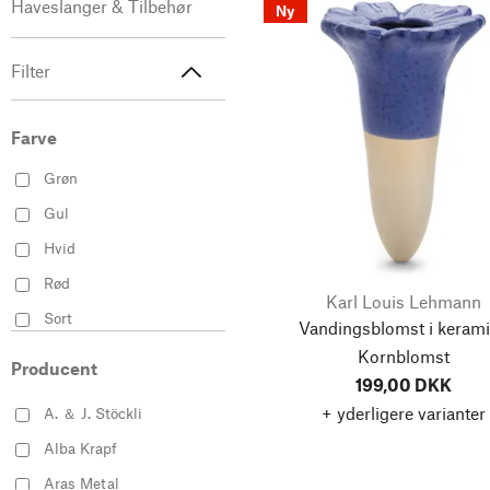
Haveslanger & Tilbehør
Ny
Filter
Farve
Grøn
Gul
Hvid
Rød
Karl Louis Lehmann
Sort
Vandingsblomst i kerami
Kornblomst
Producent
199,00 DKK
+ yderligere varianter
A. ＆ J. Stöckli
Alba Krapf
Aras Metal