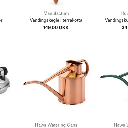
Manufactum
Hou
or
Vandingskegle i terrakotta
Vandingskug
149,00 DKK
34
Haws Watering Cans
Haws W