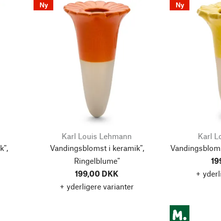
Ny
Ny
Karl Louis Lehmann
Karl 
k",
Vandingsblomst i keramik",
Vandingsblomst
Ringelblume"
19
199,00 DKK
+ yderl
+ yderligere varianter