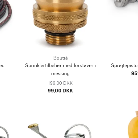
Boutté
ed
Sprinklertilbehør med forstøver i
Sprøjtepisto
messing
95
199,00 DKK
99,00 DKK