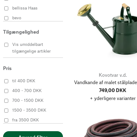
bellissa Haas
bevo
Birchmeier Sprühtechnik
Tilgængelighed
Boutté
Vis umiddelbart
Fauquet
tilgængelige artikler
Geda Garden and Home
Güner Eksport
Pris
Kovotvar v.d.
Haws Watering Cans
til 400 DKK
Vandkande af malet stålplade, 
House of Thol
749,00 DKK
400 - 700 DKK
KARASTO
+ yderligere varianter
700 - 1500 DKK
Armaturenfabrik Oehler
1500 - 3500 DKK
Karl Louis Lehmann
fra 3500 DKK
KLOTZtechnics
Kovotvar v.d.