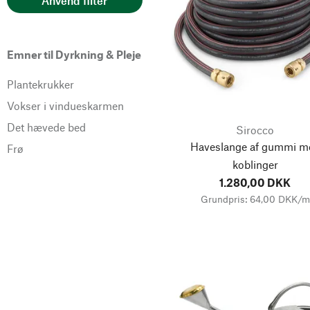
Anvend filter
Kujaku Trading
Company
Manufactum
Emner til Dyrkning & Pleje
Metallwerke Renner
Plantekrukker
Plastime
Vokser i vindueskarmen
puteus
Det hævede bed
Sirocco
SAS Nogent
Haveslange af gummi m
Frø
Sirocco
koblinger
Werdenfelser-Schafwoll-
1.280,00 DKK
Laden
Grundpris: 64,00 DKK/m