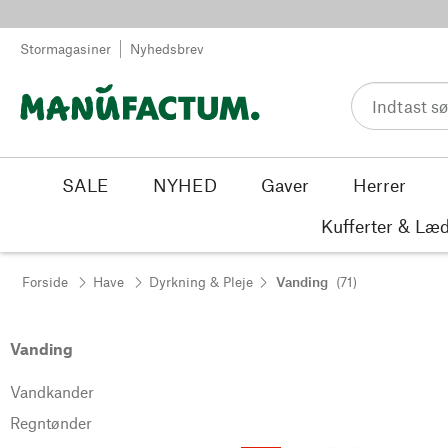
Spring til indhold
Stormagasiner
Nyhedsbrev
SALE
NYHED
Gaver
Herrer
Kufferter & Læd
Forside
Have
Dyrkning & Pleje
Vanding
(71)
Vanding
Vandkander
Regntønder