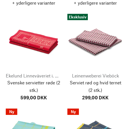
+ yderligere varianter
+ yderligere varianter
Eksklusiv
Ekelund Linneväveriet i. Horred
Leinenweberei Vieböck
Svenske servietter røde
(2
Serviet rød og hvid ternet
stk.)
(2 stk.)
599,00 DKK
299,00 DKK
Ny
Ny