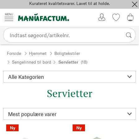
Kurateret kvalitetsvarer. Lavet til at holde.
Spring til indhold
Kundekonto
Favoritter
0,0
Forside
Hjemmet
Boligtekstiler
Sengelinned til bord
Servietter
(18)
Servietter
Ny
Ny