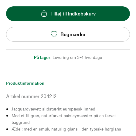
Tilføj til indkøbskurv
Bogmærke
På lager
,
Levering om 3-4 hverdage
Produktinformation
Artikel nummer
204212
Jacquardvævet: slidstærkt europæisk linned
Med et filigran, naturfarvet paisleymønster på en farvet
baggrund
Ædel: med en smuk, naturlig glans - den typiske hørglans