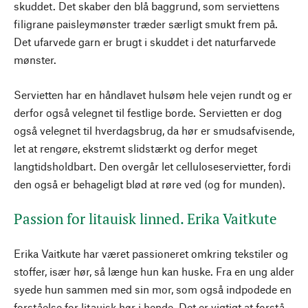
skuddet. Det skaber den blå baggrund, som serviettens
filigrane paisleymønster træder særligt smukt frem på.
Det ufarvede garn er brugt i skuddet i det naturfarvede
mønster.
Servietten har en håndlavet hulsøm hele vejen rundt og er
derfor også velegnet til festlige borde. Servietten er dog
også velegnet til hverdagsbrug, da hør er smudsafvisende,
let at rengøre, ekstremt slidstærkt og derfor meget
langtidsholdbart. Den overgår let celluloseservietter, fordi
den også er behageligt blød at røre ved (og for munden).
Passion for litauisk linned. Erika Vaitkute
Erika Vaitkute har været passioneret omkring tekstiler og
stoffer, især hør, så længe hun kan huske. Fra en ung alder
syede hun sammen med sin mor, som også indpodede en
forståelse for litauisk hør i hende. Det er vigtigt at forstå,