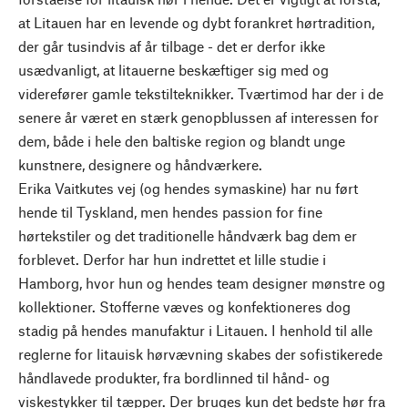
at Litauen har en levende og dybt forankret hørtradition,
der går tusindvis af år tilbage - det er derfor ikke
usædvanligt, at litauerne beskæftiger sig med og
viderefører gamle tekstilteknikker. Tværtimod har der i de
senere år været en stærk genopblussen af interessen for
dem, både i hele den baltiske region og blandt unge
kunstnere, designere og håndværkere.
Erika Vaitkutes vej (og hendes symaskine) har nu ført
hende til Tyskland, men hendes passion for fine
hørtekstiler og det traditionelle håndværk bag dem er
forblevet. Derfor har hun indrettet et lille studie i
Hamborg, hvor hun og hendes team designer mønstre og
kollektioner. Stofferne væves og konfektioneres dog
stadig på hendes manufaktur i Litauen. I henhold til alle
reglerne for litauisk hørvævning skabes der sofistikerede
håndlavede produkter, fra bordlinned til hånd- og
viskestykker til tæpper. Der bruges kun det bedste hør fra