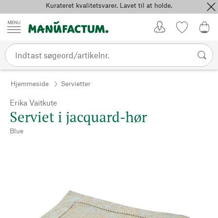
Kurateret kvalitetsvarer. Lavet til at holde.
Spring til indhold
Kundekonto
Favoritter
0,0
Hjemmeside
Servietter
Erika Vaitkute
Serviet i jacquard-hør
Blue