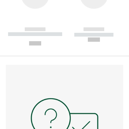
------------
------------
----------- ----------- --------
----------- -----------
---
--,-- €
--,-- €