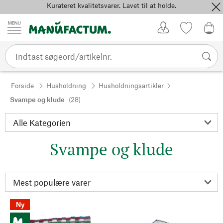
Kurateret kvalitetsvarer. Lavet til at holde.
Spring til indhold
Kundekonto
Favoritter
0,0
Forside
Husholdning
Husholdningsartikler
Svampe og klude
(28)
Svampe og klude
Ny