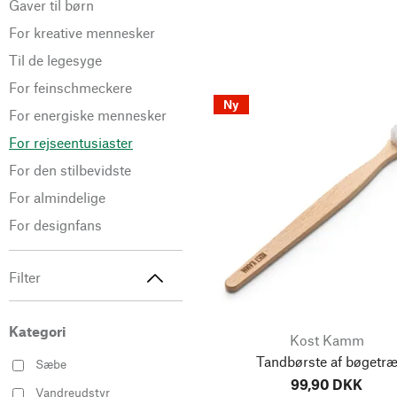
Gaver til børn
For kreative mennesker
Til de legesyge
For feinschmeckere
Ny
For energiske mennesker
For rejseentusiaster
For den stilbevidste
For almindelige
For designfans
Filter
Kategori
Kost Kamm
Tandbørste af bøgetr
Sæbe
99,90 DKK
Vandreudstyr