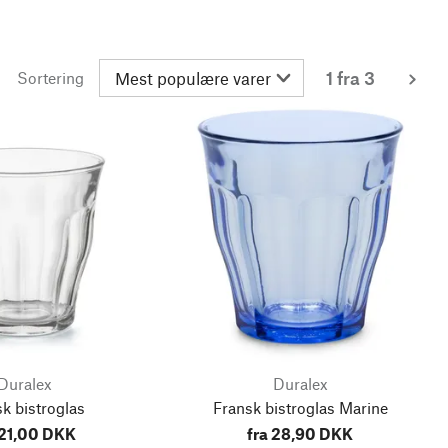
1 fra 3
Sortering
me
Duralex
Duralex
k bistroglas
Fransk bistroglas Marine
 21,00 DKK
fra 28,90 DKK