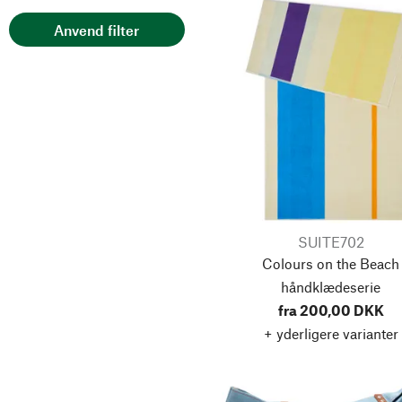
Drikkeflasker
Anvend filter
Kaffemaskiner
Trælegetøj
Brætspil
Shampoo
Skuldertasker &
Håndtasker
Stempelkander & French
Press
SUITE702
Håndcreme
Colours on the Beach
Tæpper
håndklædeserie
fra 200,00 DKK
Håndklæder
+ yderligere varianter
Ure
Vækkeur
Udekøkkener & Grills