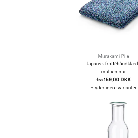
Attachémapper
Brusegel
Dyner
Glober og kort
Gryder af støbejern
Murakami Pile
Havebelysning
Japansk frottéhåndklæ
Huer
multicolour
Husholdningsredskaber
fra 159,00 DKK
+ yderligere varianter
Insektskærm
Makeupspejle
Opbevaring i køkkenet
Oplukker og proptrækker
Ringbind &
Hængemapper