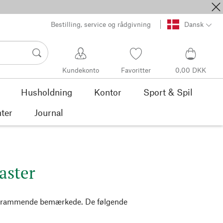
Bestilling, service og rådgivning
Dansk
Kundekonto
Favoritter
0,00 DKK
Husholdning
Kontor
Sport & Spil
ter
Journal
iaster
 så rammende bemærkede. De følgende