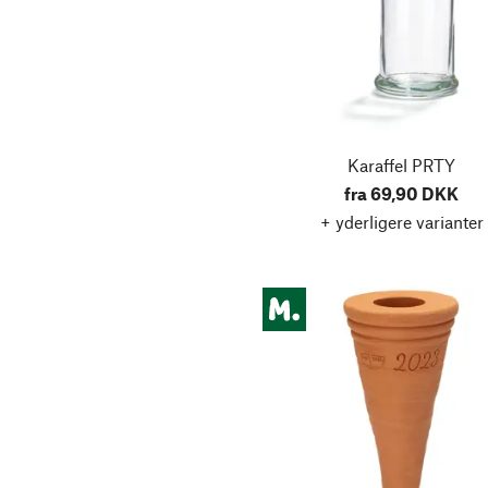
Sager
Spejle
Tallerkener
Tandpleje og mundpleje
Tørklæder & sjaler
Karaffel PRTY
fra 69,90 DKK
Tørklæder og sjaler
+ yderligere varianter
Udendørsbelysning
Ansigtspleje
Barberingstilbehør
Barberkniv
Barberkost
Bestik
Blyanter
Børster og kamme