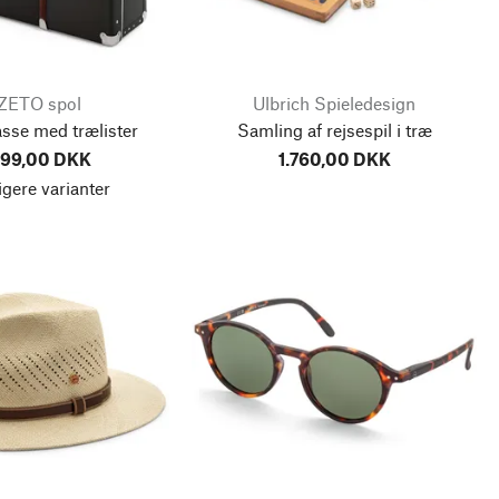
ZETO spol
Ulbrich Spieledesign
sse med trælister
Samling af rejsespil i træ
699,00 DKK
1.760,00 DKK
igere varianter