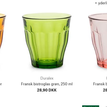
+ yderl
Duralex
r
Fransk bistroglas grøn, 250 ml
Fransk b
28,90 DKK
2