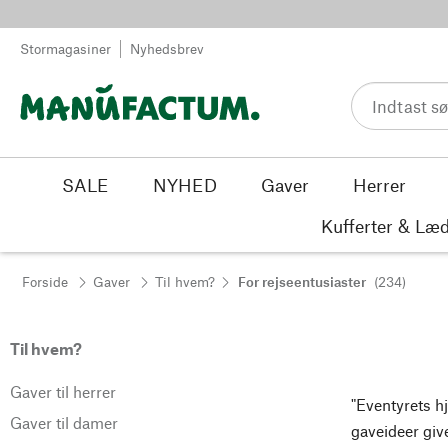
Spring til indhold
Stormagasiner
Nyhedsbrev
SALE
NYHED
Gaver
Herrer
Kufferter & Læd
Forside
Gaver
Til hvem?
For rejseentusiaster
(234)
Til hvem?
Gaver til herrer
"Eventyrets 
Gaver til damer
gaveideer give