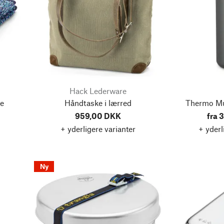
Hack Lederware
de
Håndtaske i lærred
Thermo Mu
959,00 DKK
fra 
+ yderligere varianter
+ yderl
Ny