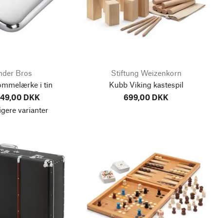
nder Bros
Stiftung Weizenkorn
lommelærke i tin
Kubb Viking kastespil
649,00 DKK
699,00 DKK
igere varianter