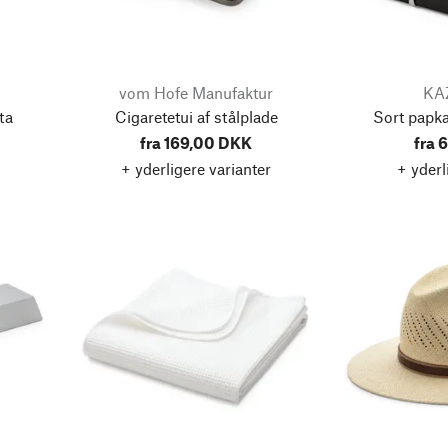
vom Hofe Manufaktur
KA
ta
Cigaretetui af stålplade
Sort papka
fra 169,00 DKK
fra 
+ yderligere varianter
+ yderl