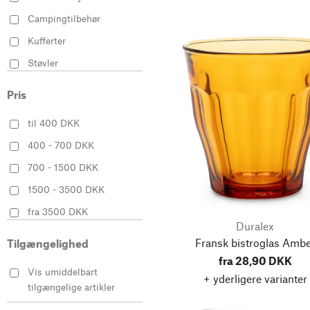
Campingtilbehør
Kufferter
Støvler
Lommekniv
Pris
Skærende værktøjer
til 400 DKK
Rejsetasker &
Weekendtasker
400 - 700 DKK
Hatte
700 - 1500 DKK
Toilettaske
1500 - 3500 DKK
Drikkeglas
fra 3500 DKK
Duralex
Hjemmesko
Fransk bistroglas Ambe
Tilgængelighed
Håndholdt kaffemaskiner
fra 28,90 DKK
Vis umiddelbart
Penalhuse
+ yderligere varianter
tilgængelige artikler
Andet accessories