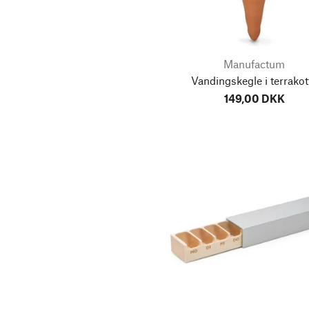
Cykeltasker
Emaljekrukker
Espressokander
Manufactum
Filer
Vandingskegle i terrakot
149,00 DKK
Forårsdekoration
Fritidssko
Glaskarafler
Havebeklædning
Indendørs Planteskole
Kander & Karafler
Krus
Kuglepenne
Lyskæder
Notesblokke