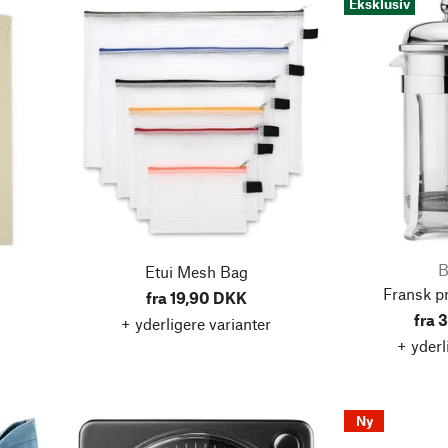
Eksklusiv
Etui Mesh Bag
Fransk p
fra 19,90 DKK
fra 
+ yderligere varianter
+ yderl
Ny