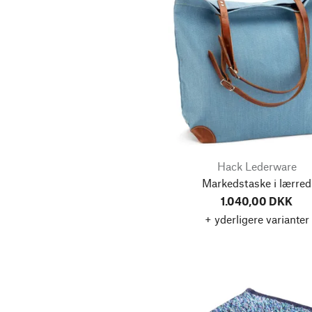
Håndtasker
Solbriller
Toilettasker
Barbersæbe
Bevægelse spil
Indkøbsposer
Pander
Hack Lederware
Porcelænsservice
Markedstaske i lærred
Rygsække
1.040,00 DKK
+ yderligere varianter
Sakse
Udendørs spil
Visuelt legetøj
Økser & trækløvere
After Shave