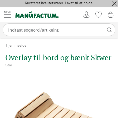
Kurateret kvalitetsvarer. Lavet til at holde.
Spring til indhold
Kundekonto
Favoritter
0,0
Hjemmeside
Overlay til bord og bænk Skwer
Stor