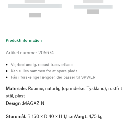
------------
------------
----------- ----------- --------
----------- -----------
---
--,-- €
--,-- €
Produktinformation
Artikel nummer
205674
Vejrbestandig, robust træoverflade
Kan rulles sammen for at spare plads
Fås i forskellige længder, der passer til SKWER
Materiale:
Robinie, naturlig (oprindelse: Tyskland); rustfrit
stål, plast
Design
:MAGAZIN
Store
mål:
B 160 × D 40 × H 1,1 cm
Vægt:
4,75 kg