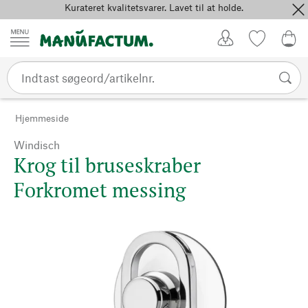
Kurateret kvalitetsvarer. Lavet til at holde.
Spring til indhold
Kundekonto
Favoritter
0,0
Hjemmeside
Windisch
Krog til bruseskraber
Forkromet messing