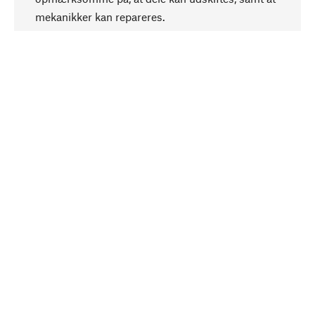
mekanikker kan repareres.
Bevidst
Bæredygtighed er i fokus ved valg af vores
produkter. Vi anvender naturlige råstoffer og
materialer, som kan plejes, samt på en
ressourcebesparende og socialt ansvarlig
produktion.
Udvalgt
Som din kompetente partner samarbejder vi