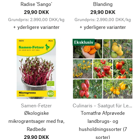
Radise 'Sango'
Blanding
29,90 DKK
29,90 DKK
Grundpris: 2.990,00 DKK/kg
Grundpris: 2.990,00 DKK/kg
+ yderligere varianter
+ yderligere varianter
Eksklusiv
Samen-Fetzer
Culinaris – Saatgut für Lebensmittel
Økologiske
Tomatfrø Afprøvede
mikrogrøntsager med frø,
landbrugs- og
Rødbede
husholdningssorter
(7
29,90 DKK
sorter)