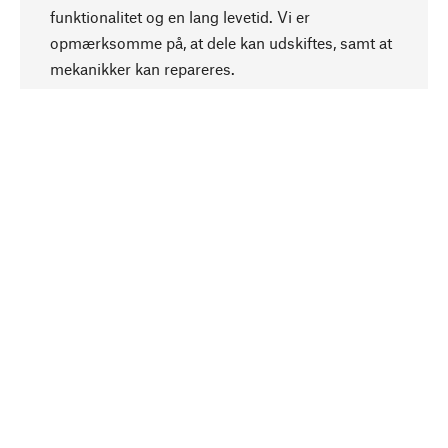
funktionalitet og en lang levetid. Vi er
Opadgående
opmærksomme på, at dele kan udskiftes, samt at
mekanikker kan repareres.
Bevidst
Bæredygtighed er i fokus ved valg af vores
produkter. Vi anvender naturlige råstoffer og
materialer, som kan plejes, samt på en
ressourcebesparende og socialt ansvarlig
produktion.
Udvalgt