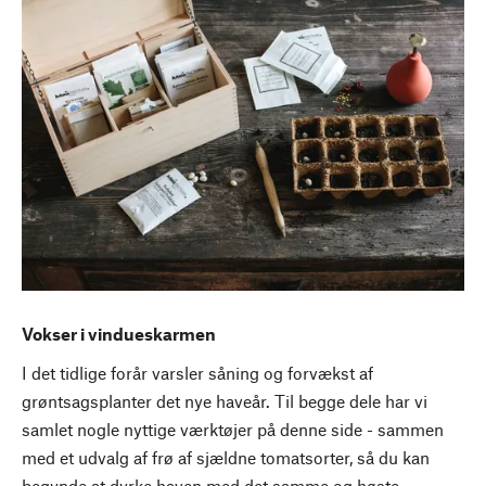
Vokser i vindueskarmen
I det tidlige forår varsler såning og forvækst af
grøntsagsplanter det nye haveår. Til begge dele har vi
samlet nogle nyttige værktøjer på denne side - sammen
med et udvalg af frø af sjældne tomatsorter, så du kan
begynde at dyrke haven med det samme og høste