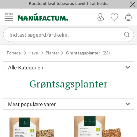
Kurateret kvalitetsvarer. Lavet til at holde.
Spring til indhold
Kundekonto
Favoritter
0,0
Forside
Have
Planter
Grøntsagsplanter
(23)
Grøntsagsplanter