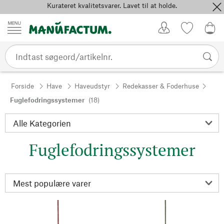
Kurateret kvalitetsvarer. Lavet til at holde.
Spring til indhold
Kundekonto
Favoritter
0,0
Forside
Have
Haveudstyr
Redekasser & Foderhuse
Fuglefodringssystemer
(18)
Fuglefodringssystemer