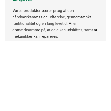
Vores produkter bærer præg af den
håndværksmæssige udførelse, gennemtænkt
funktionalitet og en lang levetid. Vi er
Opadgående
opmærksomme på, at dele kan udskiftes, samt at
mekanikker kan repareres.
Bevidst
Bæredygtighed er i fokus ved valg af vores
produkter. Vi anvender naturlige råstoffer og
materialer, som kan plejes, samt på en
ressourcebesparende og socialt ansvarlig
produktion.