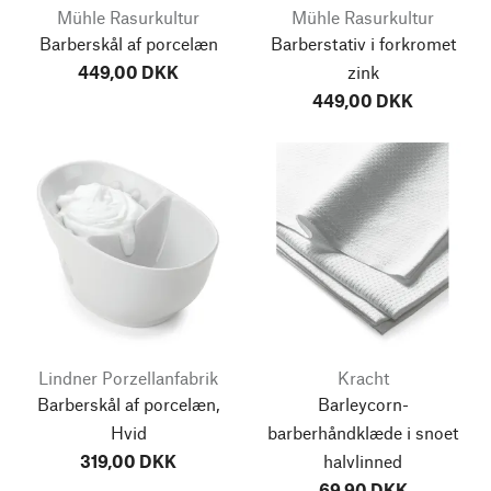
Mühle Rasurkultur
Mühle Rasurkultur
Barberskål af porcelæn
Barberstativ i forkromet
449,00 DKK
zink
449,00 DKK
Lindner Porzellanfabrik
Kracht
Barberskål af porcelæn,
Barleycorn-
Hvid
barberhåndklæde i snoet
319,00 DKK
halvlinned
69,90 DKK