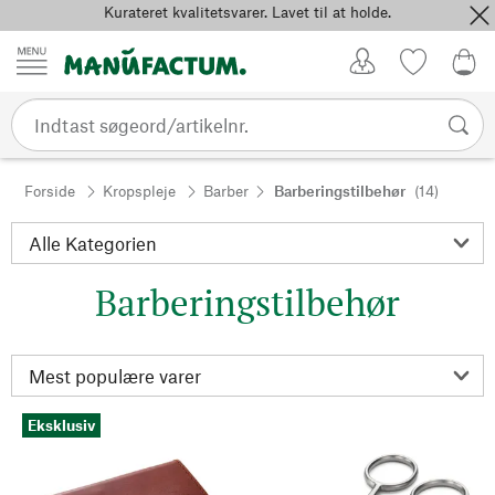
Kurateret kvalitetsvarer. Lavet til at holde.
Spring til indhold
Kundekonto
Favoritter
0,0
Forside
Kropspleje
Barber
Barberingstilbehør
(14)
Barberingstilbehør
Eksklusiv