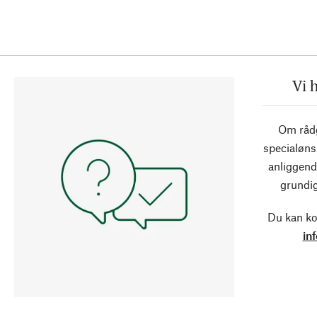
Vi 
Om rådg
specialøns
anliggend
grundig
Du kan ko
in