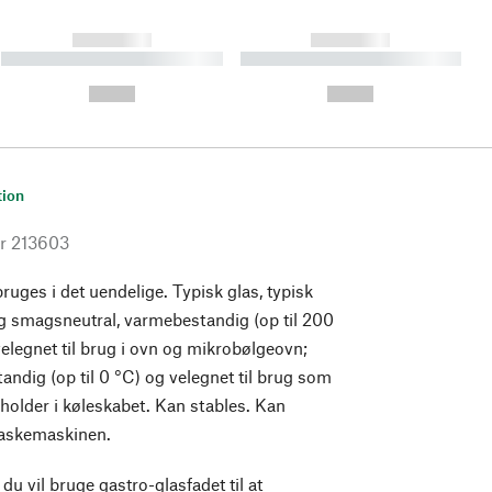
------------
------------
----------- ----------- ----------
----------- ----------- ----------
- -----------
-
--,-- €
--,-- €
tion
r
213603
ruges i det uendelige. Typisk glas, typisk
g smagsneutral, varmebestandig (op til 200
velegnet til brug i ovn og mikrobølgeovn;
andig (op til 0 °C) og velegnet til brug som
older i køleskabet. Kan stables. Kan
vaskemaskinen.
 du vil bruge gastro-glasfadet til at