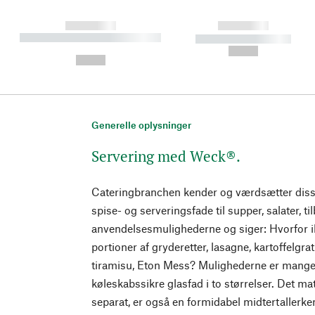
------------
------------
----------- ----------- ----------
----------- -----------
-
--,-- €
--,-- €
Generelle oplysninger
Servering med Weck®.
Cateringbranchen kender og værdsætter dis
spise- og serveringsfade til supper, salater, ti
anvendelsesmulighederne og siger: Hvorfor ik
portioner af gryderetter, lasagne, kartoffelgrati
tiramisu, Eton Mess? Mulighederne er mange. 
køleskabssikre glasfad i to størrelser. Det m
separat, er også en formidabel midtertallerken