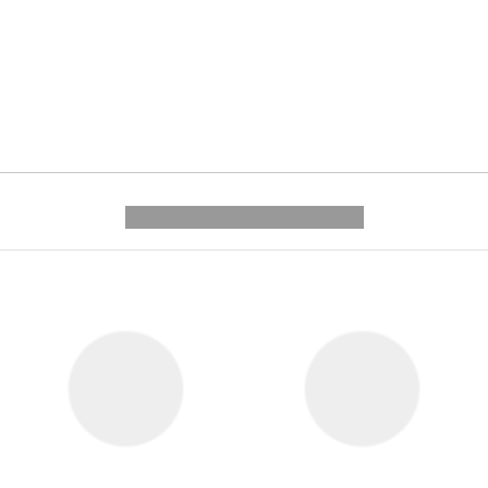
---------- --------------