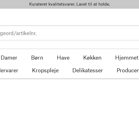
Kurateret kvalitetsvarer. Lavet til at holde.
Damer
Børn
Have
Køkken
Hjemmet
ervarer
Kropspleje
Delikatesser
Producen