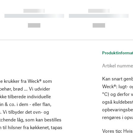
------------
------------
----------- ----------- ----------
----------- ----------- ----------
-
-
--,-- €
--,-- €
Produktinforma
Artikel numme
Kan snart genb
se krukker fra Weck® som
Weck®: lugt- o
lbehør, brød ... Vi udvider
°C) og derfor 
ke tilberede individuelle
også kuldebest
n & co. i dem - eller flan,
opbevaringsbeh
Vi tilbyder det ovn- og
rengøres i op
atchende låg, som kan bestilles
 til hilsner fra køkkenet, tapas
Vores tip: Hvis