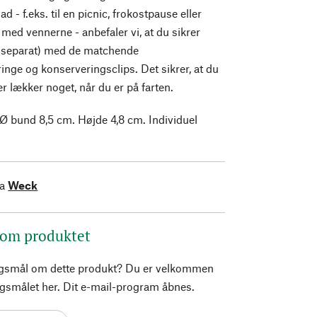
d - f.eks. til en picnic, frokostpause eller
med vennerne - anbefaler vi, at du sikrer
es separat) med de matchende
inge og konserveringsclips. Det sikrer, at du
ler lækker noget, når du er på farten.
 Ø bund 8,5 cm. Højde 4,8 cm. Individuel
ra
Weck
 om produktet
rgsmål om dette produkt? Du er velkommen
pørgsmålet her. Dit e-mail-program åbnes.