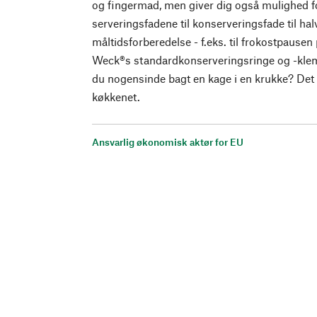
og fingermad, men giver dig også mulighed fo
serveringsfadene til konserveringsfade til ha
måltidsforberedelse - f.eks. til frokostpausen
Weck®s standardkonserveringsringe og -klem
du nogensinde bagt en kage i en krukke? Det er
køkkenet.
Ansvarlig økonomisk aktør for EU