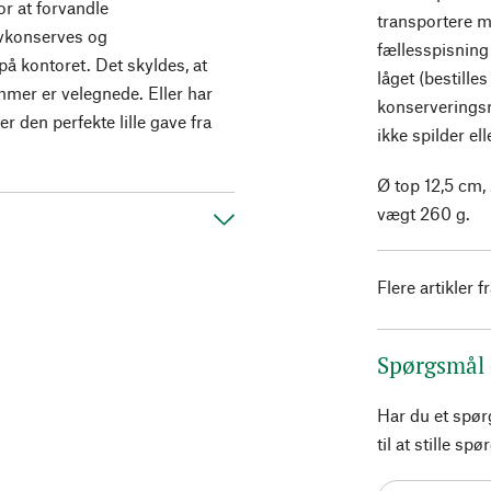
r at forvandle
transportere ma
lvkonserves og
fællesspisning 
 på kontoret. Det skyldes, at
låget (bestill
mer er velegnede. Eller har
konserveringsr
 den perfekte lille gave fra
ikke spilder el
Ø top 12,5 cm,
vægt 260 g.
Flere artikler f
Spørgsmål
Har du et spø
til at stille s