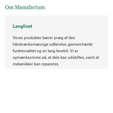
Om Manufactum
Langlivet
Vores produkter bærer præg af den
håndværksmæssige udførelse, gennemtænkt
funktionalitet og en lang levetid. Vi er
Opadgående
opmærksomme på, at dele kan udskiftes, samt at
mekanikker kan repareres.
Bevidst
Bæredygtighed er i fokus ved valg af vores
produkter. Vi anvender naturlige råstoffer og