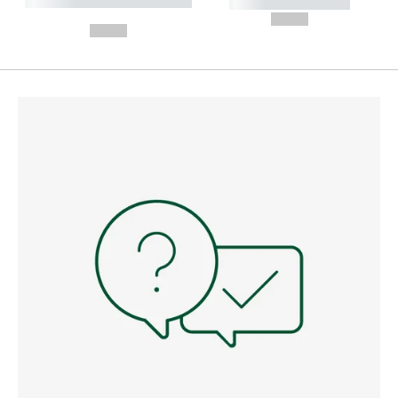
----------- ----------- --------
----------- -----------
---
--,-- €
--,-- €