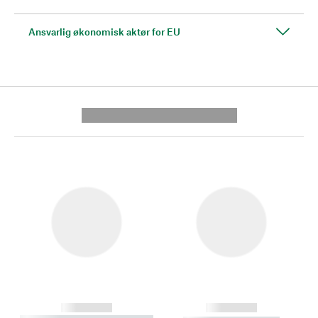
Ansvarlig økonomisk aktør for EU
---------- --------------
------------
------------