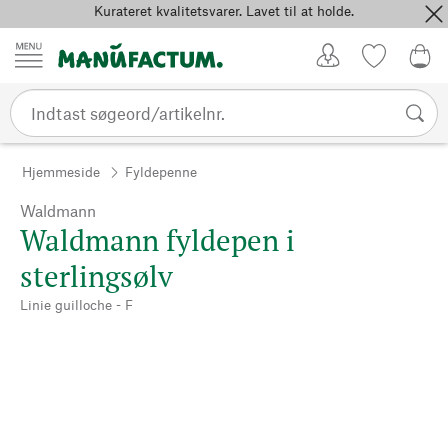
Kurateret kvalitetsvarer. Lavet til at holde.
Spring til indhold
Kundekonto
Favoritter
0,0
Hjemmeside
Fyldepenne
Waldmann
Waldmann fyldepen i
sterlingsølv
Linie guilloche - F