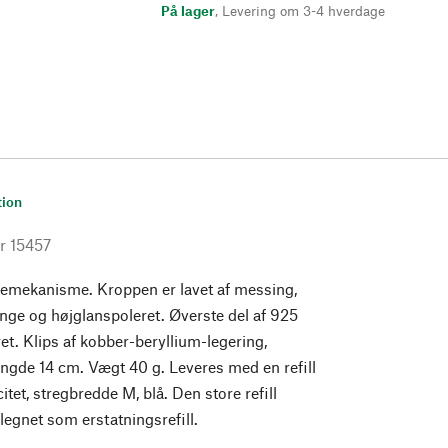
På lager
,
Levering om 3-4 hverdage
tion
r
15457
jemekanisme. Kroppen er lavet af messing,
gange og højglanspoleret. Øverste del af 925
ret. Klips af kobber-beryllium-legering,
ngde 14 cm. Vægt 40 g. Leveres med en refill
tet, stregbredde M, blå. Den store refill
legnet som erstatningsrefill.