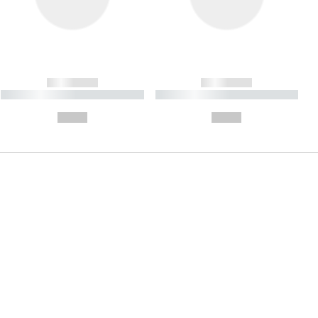
------------
------------
----------- ----------- ----------
----------- ----------- ----------
- -----------
-
--,-- €
--,-- €