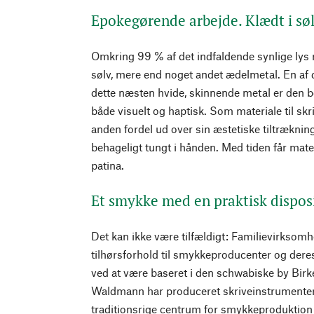
Epokegørende arbejde. Klædt i sø
Omkring 99 % af det indfaldende synlige lys r
sølv, mere end noget andet ædelmetal. En af
dette næsten hvide, skinnende metal er den b
både visuelt og haptisk. Som materiale til sk
anden fordel ud over sin æstetiske tiltræknin
behageligt tungt i hånden. Med tiden får mater
patina.
Et smykke med en praktisk dispos
Det kan ikke være tilfældigt: Familievirkso
tilhørsforhold til smykkeproducenter og dere
ved at være baseret i den schwabiske by Bir
Waldmann har produceret skriveinstrumenter a
traditionsrige centrum for smykkeproduktion 