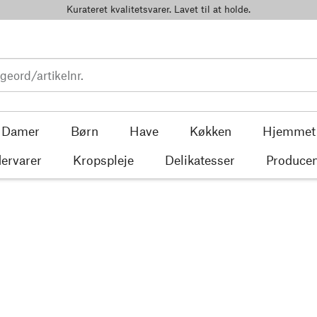
Kurateret kvalitetsvarer. Lavet til at holde.
Damer
Børn
Have
Køkken
Hjemmet
ervarer
Kropspleje
Delikatesser
Producen