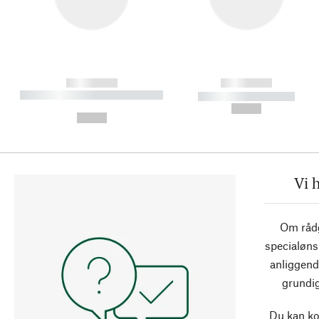
------------
------------
----------- ----------- ----------
----------- -----------
-
--,-- €
--,-- €
Vi 
Om rådg
specialøns
anliggend
grundig
Du kan ko