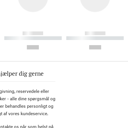
------------
------------
----------- ----------- ----------
----------- ----------- ----------
-
-
--,-- €
--,-- €
hjælper dig gerne
ivning, reservedele eller
ker - alle dine spørgsmål og
er behandles personligt og
t af vores kundeservice.
ntakte os når som helst på