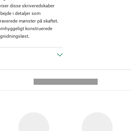
viser disse skriveredskaber
bejde i detaljer som
dgraverede mønster på skaftet.
n omhyggeligt konstruerede
 gnidningsløst.
---------- --------------