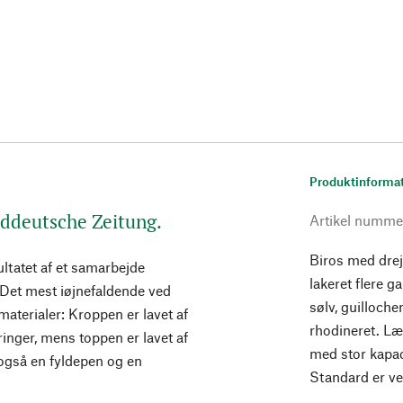
Produktinforma
üddeutsche Zeitung.
Artikel numme
Biros med dre
ultatet af et samarbejde
lakeret flere 
et mest iøjnefaldende ved
sølv, guilloche
aterialer: Kroppen er lavet af
rhodineret. Læ
inger, mens toppen er lavet af
med stor kapaci
r også en fyldepen og en
Standard er ve