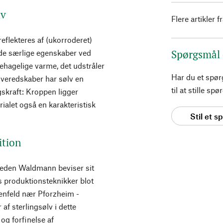
lv
Flere artikler f
eflekteres af (ukorroderet)
Spørgsmål
 de særlige egenskaber ved
ehagelige varme, det udstråler
Har du et spø
riveredskaber har sølv en
til at stille s
gskraft: Kroppen ligger
ialet også en karakteristisk
Stil et 
ition
mheden Waldmann beviser sit
s produktionsteknikker blot
kenfeld nær Pforzheim -
f sterlingsølv i dette
og forfinelse af