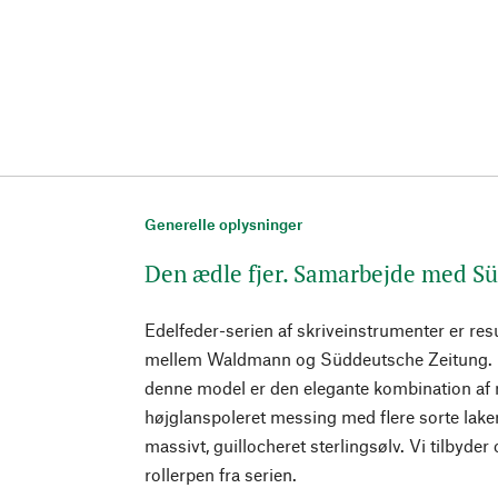
Generelle oplysninger
Den ædle fjer. Samarbejde med S
Edelfeder-serien af skriveinstrumenter er res
mellem Waldmann og Süddeutsche Zeitung. D
denne model er den elegante kombination af m
højglanspoleret messing med flere sorte laker
massivt, guillocheret sterlingsølv. Vi tilbyde
rollerpen fra serien.