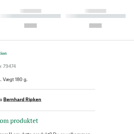
------------
------------
----------- ----------- ----------
----------- ----------- ----------
- -----------
-
--,-- €
--,-- €
tion
r
79474
 Vægt 180 g.
ra
Bernhard Ripken
 om produktet