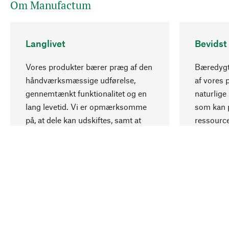
Om Manufactum
Langlivet
Bevidst
Vores produkter bærer præg af den
Bæredygti
håndværksmæssige udførelse,
af vores 
gennemtænkt funktionalitet og en
naturlige 
lang levetid. Vi er opmærksomme
som kan p
på, at dele kan udskiftes, samt at
ressourc
mekanikker kan repareres.
ansvarlig
Dit land
Danmark (Dansk)