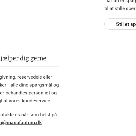
Har du et spø
til at stille s
Stil et 
hjælper dig gerne
ivning, reservedele eller
ker - alle dine spørgsmål og
er behandles personligt og
t af vores kundeservice.
ntakte os når som helst på
fo@manufactum.dk