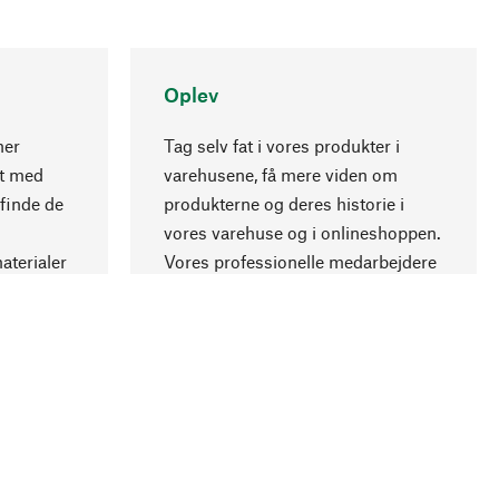
Oplev
ner
Tag selv fat i vores produkter i
nt med
varehusene, få mere viden om
Opadgående
 finde de
produkterne og deres historie i
vores varehuse og i onlineshoppen.
aterialer
Vores professionelle medarbejdere
.
giver gerne råd.