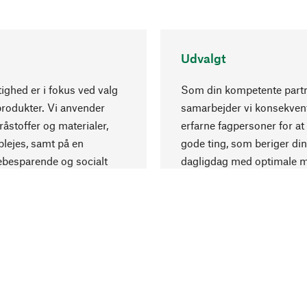
Udvalgt
ghed er i fokus ved valg
Som din kompetente part
produkter. Vi anvender
samarbejder vi konsekve
råstoffer og materialer,
erfarne fagpersoner for at
lejes, samt på en
gode ting, som beriger din
ebesparende og socialt
dagligdag med optimale m
 produktion.
og eksklusiv forarbejdning