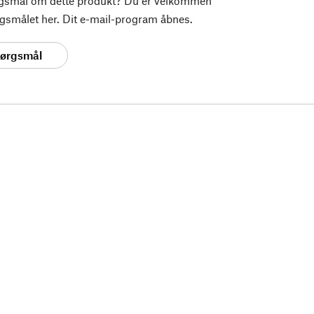
rgsmål om dette produkt? Du er velkommen
pørgsmålet her. Dit e-mail-program åbnes.
spørgsmål