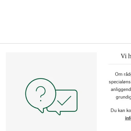
Vi 
Om rådg
specialøns
anliggend
grundig
Du kan ko
in