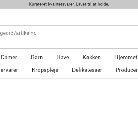
Kurateret kvalitetsvarer. Lavet til at holde.
Damer
Børn
Have
Køkken
Hjemmet
ervarer
Kropspleje
Delikatesser
Producen