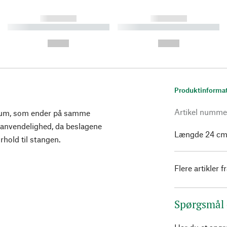
------------
------------
----------- ----------- ----------
----------- ----------- ----------
-
-
--,-- €
--,-- €
Produktinforma
Artikel numme
nium, som ender på samme
anvendelighed, da beslagene
Længde 24 cm.
orhold til stangen.
Flere artikler f
Spørgsmål