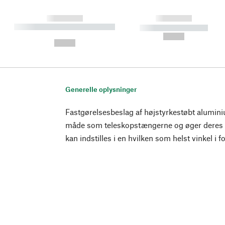
------------
------------
----------- ----------- ----------
----------- -----------
-
--,-- €
--,-- €
Generelle oplysninger
Fastgørelsesbeslag af højstyrkestøbt alumi
måde som teleskopstængerne og øger deres 
kan indstilles i en hvilken som helst vinkel i f