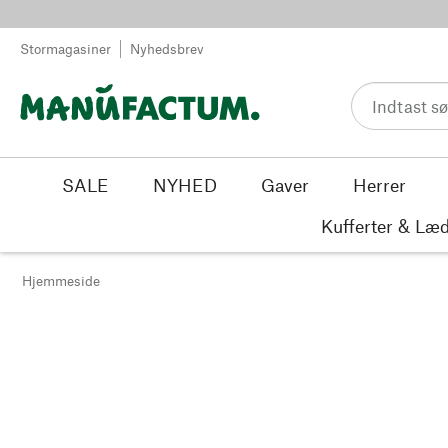
Spring til indhold
Stormagasiner
Nyhedsbrev
SALE
NYHED
Gaver
Herrer
Kufferter & Læd
Hjemmeside