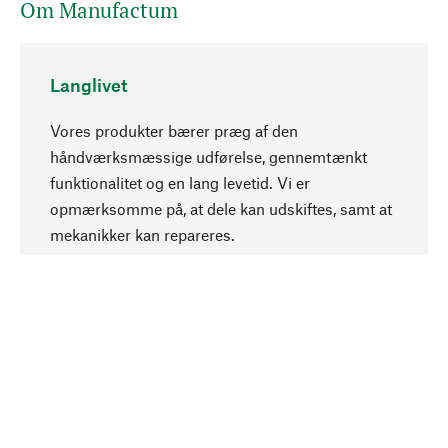
Om Manufactum
Langlivet
Vores produkter bærer præg af den
håndværksmæssige udførelse, gennemtænkt
funktionalitet og en lang levetid. Vi er
Opadgående
opmærksomme på, at dele kan udskiftes, samt at
mekanikker kan repareres.
Bevidst
Bæredygtighed er i fokus ved valg af vores
produkter. Vi anvender naturlige råstoffer og
materialer, som kan plejes, samt på en