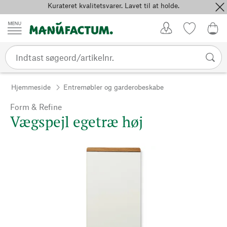
Kurateret kvalitetsvarer. Lavet til at holde.
Spring til indhold
Kundekonto
Favoritter
0,0
Hjemmeside
Entremøbler og garderobeskabe
Form & Refine
Vægspejl egetræ høj