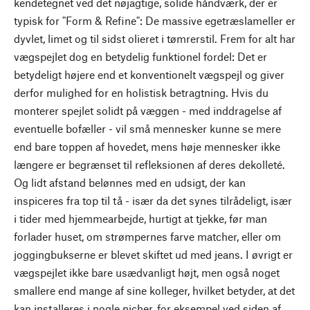
kendetegnet ved det nøjagtige, solide håndværk, der er
typisk for "Form & Refine": De massive egetræslameller er
dyvlet, limet og til sidst olieret i tømrerstil. Frem for alt har
vægspejlet dog en betydelig funktionel fordel: Det er
betydeligt højere end et konventionelt vægspejl og giver
derfor mulighed for en holistisk betragtning. Hvis du
monterer spejlet solidt på væggen - med inddragelse af
eventuelle bofæller - vil små mennesker kunne se mere
end bare toppen af hovedet, mens høje mennesker ikke
længere er begrænset til refleksionen af deres dekolleté.
Og lidt afstand belønnes med en udsigt, der kan
inspiceres fra top til tå - især da det synes tilrådeligt, især
i tider med hjemmearbejde, hurtigt at tjekke, før man
forlader huset, om strømpernes farve matcher, eller om
joggingbukserne er blevet skiftet ud med jeans. I øvrigt er
vægspejlet ikke bare usædvanligt højt, men også noget
smallere end mange af sine kolleger, hvilket betyder, at det
kan installeres i nogle nicher, for eksempel ved siden af