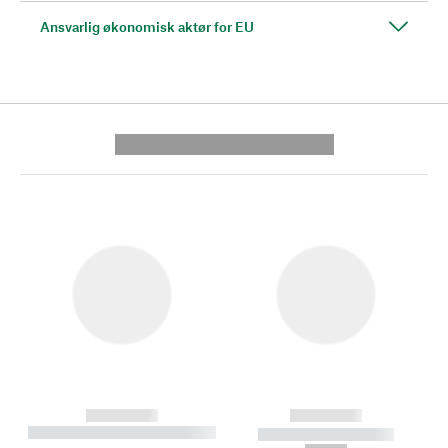
Ansvarlig økonomisk aktør for EU
---------- --------------
------------
------------
----------- ----------- --------
----------- -----------
---