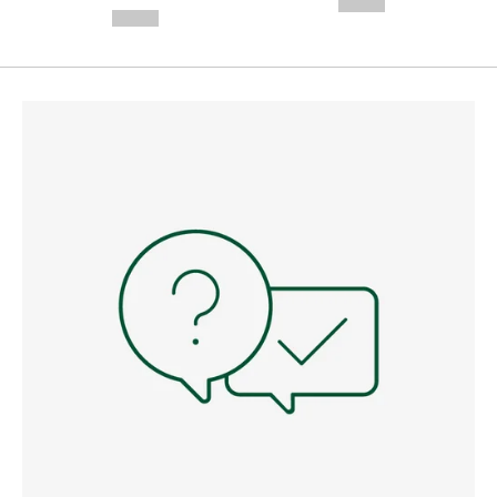
--,-- €
--,-- €