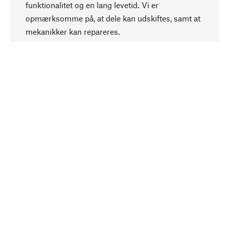
funktionalitet og en lang levetid. Vi er
Opadgående
opmærksomme på, at dele kan udskiftes, samt at
mekanikker kan repareres.
Bevidst
Bæredygtighed er i fokus ved valg af vores
produkter. Vi anvender naturlige råstoffer og
materialer, som kan plejes, samt på en
ressourcebesparende og socialt ansvarlig
produktion.
Udvalgt