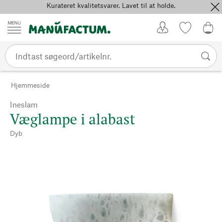
Kurateret kvalitetsvarer. Lavet til at holde.
Spring til indhold
Kundekonto
Favoritter
0,0
Hjemmeside
Ineslam
Væglampe i alabast
Dyb