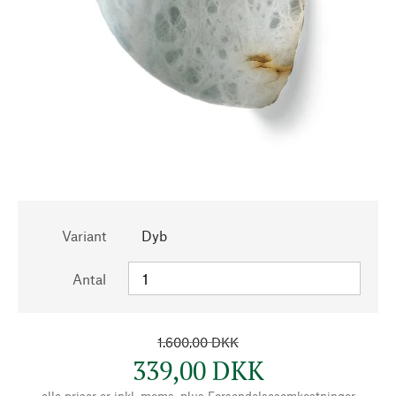
Variant
Dyb
Antal
1.600,00 DKK
339,00 DKK
alle priser er inkl. moms, plus
Forsendelsesomkostninger