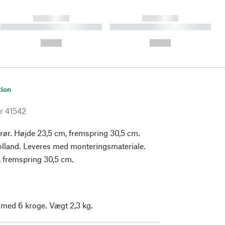
------------
------------
----------- ----------- ----------
----------- ----------- ----------
- -----------
-
--,-- €
--,-- €
tion
r
41542
rør. Højde 23,5 cm, fremspring 30,5 cm.
Holland. Leveres med monteringsmateriale.
 fremspring 30,5 cm.
 med 6 kroge. Vægt 2,3 kg.