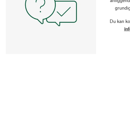
anliggend
grundig
Du kan ko
in