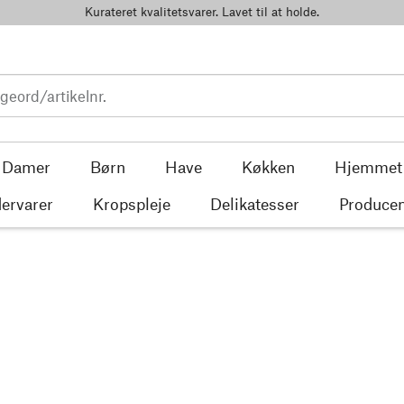
Kurateret kvalitetsvarer. Lavet til at holde.
Damer
Børn
Have
Køkken
Hjemmet
ervarer
Kropspleje
Delikatesser
Producen