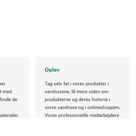
Oplev
ner
Tag selv fat i vores produkter i
nt med
varehusene, få mere viden om
Opadgående
 finde de
produkterne og deres historie i
vores varehuse og i onlineshoppen.
aterialer
Vores professionelle medarbejdere
.
giver gerne råd.