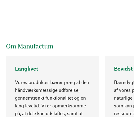
Om Manufactum
Langlivet
Bevidst
Vores produkter bærer præg af den
Bæredygti
håndværksmæssige udførelse,
af vores 
gennemtænkt funktionalitet og en
naturlige 
lang levetid. Vi er opmærksomme
som kan p
på, at dele kan udskiftes, samt at
ressourc
mekanikker kan repareres.
ansvarlig