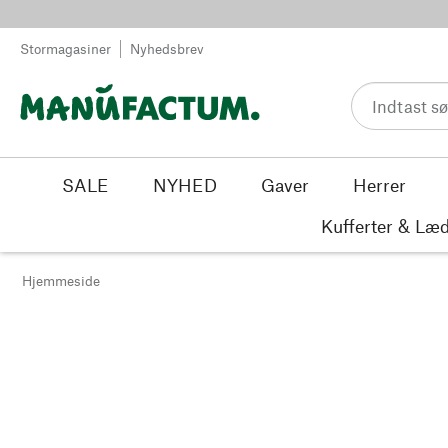
Spring til indhold
Stormagasiner
Nyhedsbrev
SALE
NYHED
Gaver
Herrer
Kufferter & Læd
Hjemmeside