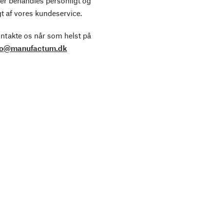
er behandles personligt og
t af vores kundeservice.
ntakte os når som helst på
fo@manufactum.dk