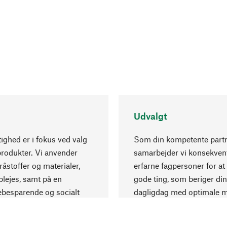
Udvalgt
ghed er i fokus ved valg
Som din kompetente part
produkter. Vi anvender
samarbejder vi konsekve
råstoffer og materialer,
erfarne fagpersoner for at
lejes, samt på en
gode ting, som beriger din
ebesparende og socialt
dagligdag med optimale m
 produktion.
og eksklusiv forarbejdning