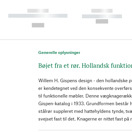
------------
------------
----------- ----------- ----------
----------- -----------
-
--,-- €
--,-- €
Generelle oplysninger
Bøjet fra et rør. Hollandsk funkti
Willem H. Gispens design - den hollandske pi
er kendetegnet ved den konsekvente overførse
til funktionelle møbler. Denne vægknagerække 
Gispen-katalog i 1933. Grundformen består ho
stålrør suppleret med hattehyldens tynde, t
svejset fast til det. Knagerne er nittet fast på 