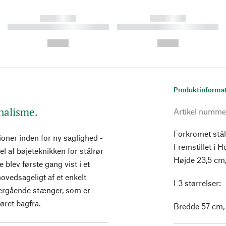
------------
------------
----------- ----------- ----------
----------- ----------- ----------
-
-
--,-- €
--,-- €
Produktinforma
onalisme.
Artikel numme
Forkromet stål
oner inden for ny saglighed -
Fremstillet i 
l af bøjeteknikken for stålrør
Højde 23,5 cm,
blev første gang vist i et
vedsageligt af et enkelt
I 3 størrelser:
værgående stænger, som er
røret bagfra.
Bredde 57 cm,