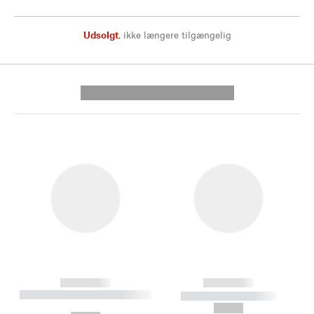
Udsolgt
,
ikke længere tilgængelig
---------- --------------
------------
------------
----------- ----------- --------
----------- -----------
---
--,-- €