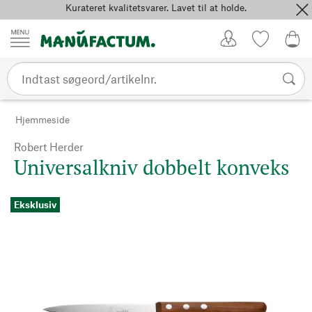
Kurateret kvalitetsvarer. Lavet til at holde.
Spring til indhold
Kundekonto
Favoritter
0,0
Hjemmeside
Robert Herder
Universalkniv dobbelt konveks
Eksklusiv