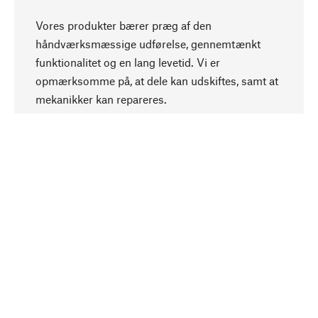
Vores produkter bærer præg af den
håndværksmæssige udførelse, gennemtænkt
funktionalitet og en lang levetid. Vi er
Opadgående
opmærksomme på, at dele kan udskiftes, samt at
mekanikker kan repareres.
Bevidst
Bæredygtighed er i fokus ved valg af vores
produkter. Vi anvender naturlige råstoffer og
materialer, som kan plejes, samt på en
ressourcebesparende og socialt ansvarlig
produktion.