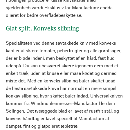
sjældenhedsværdi Eksklusiv for Manufactum: endda
olieret for bedre overfladebeskyttelse.
Glat split. Konveks slibning
Specialiteten ved denne savtakkede kniv med konveks
kant er at skære tomater, peberfrugter og alle grøntsager,
der er bløde indeni, men beskyttet af en hård, fast hud
udenpå. Du kan ubesværet skære igennem dem med et
enkelt træk, uden at knuse eller mase kødet og dermed
miste det. Med en konveks slibning buler skaftet udad -
de fleste savtakkede knive har normalt en mere simpel
konkav slibning, hvor skaftet buler indad. Universalkniven
kommer fra Windmühlenmesser-Manufactur Herder i
Solingen. Det tveæggede blad er lavet af rustfrit stål, og
knivens håndtag er lavet specielt til Manufactum af
dampet, fint og glatpoleret æbletræ.