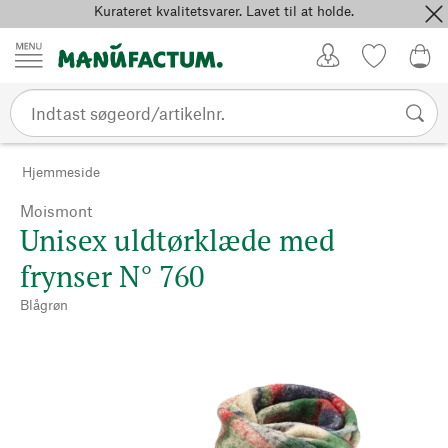
Kurateret kvalitetsvarer. Lavet til at holde.
Spring til indhold
Kundekonto
Favoritter
0,0
Hjemmeside
Moismont
Unisex uldtørklæde med
frynser N° 760
Blågrøn