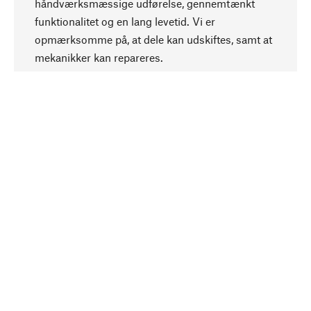
håndværksmæssige udførelse, gennemtænkt
funktionalitet og en lang levetid. Vi er
Opadgående
opmærksomme på, at dele kan udskiftes, samt at
mekanikker kan repareres.
Bevidst
Bæredygtighed er i fokus ved valg af vores
produkter. Vi anvender naturlige råstoffer og
materialer, som kan plejes, samt på en
ressourcebesparende og socialt ansvarlig
produktion.