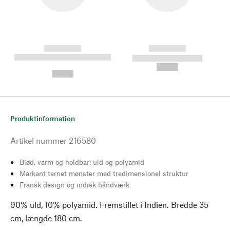
------------
------------
----------- ----------- --------
----------- -----------
---
--,-- €
--,-- €
Produktinformation
Artikel nummer
216580
Blød, varm og holdbar: uld og polyamid
Markant ternet mønster med tredimensionel struktur
Fransk design og indisk håndværk
90% uld, 10% polyamid. Fremstillet i Indien. Bredde 35
cm, længde 180 cm.