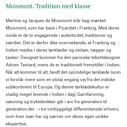
Moismont. Tradition med klasse
Martine og Jacques de Moismont står bag mærket
Moismont, som har base i Picardiet i Frankrig. Med deres
mode er de to engagerede i autenticitet, traditioner og
værdier. Det er derfor ikke overraskende, at Frankrig og
Indien mødes i deres tørklæder og stolaer, tæpper og
tasker: Designet kommer fra den parisiske tekstildesigner
Adrien Testard, mens de er traditionelt fremstillet i Indien.
Når alt kommer til alt, fandt det oprindelige tørklæde (som
vi forstår mere som en stola) engang vej fra det indiske
subkontinent til Europa. Og denne tørklædekultur er
stadig meget levende i Indien i dag: Garnfarvning,
vævning og trykteknikker går i arv fra generation til
generation der - i tre omhyggeligt differentierede erhverv,
som hver især har og værner om deres egen unikke
ekspertise.