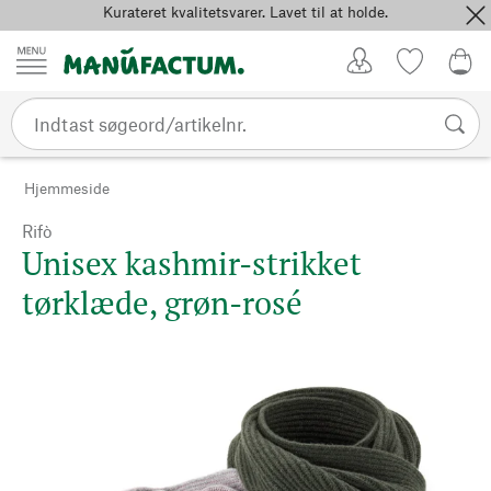
Kurateret kvalitetsvarer. Lavet til at holde.
Spring til indhold
Kundekonto
Favoritter
0,0
Hjemmeside
Rifò
Unisex kashmir-strikket
tørklæde, grøn-rosé