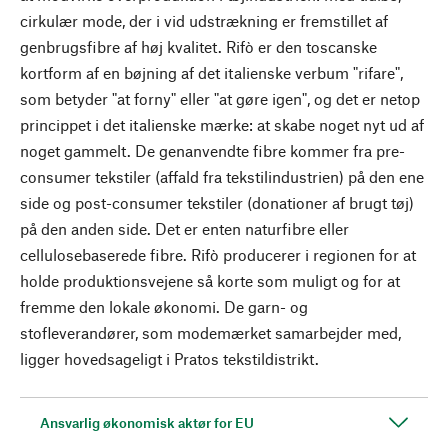
cirkulær mode, der i vid udstrækning er fremstillet af
genbrugsfibre af høj kvalitet. Rifò er den toscanske
kortform af en bøjning af det italienske verbum "rifare",
som betyder "at forny" eller "at gøre igen", og det er netop
princippet i det italienske mærke: at skabe noget nyt ud af
noget gammelt. De genanvendte fibre kommer fra pre-
consumer tekstiler (affald fra tekstilindustrien) på den ene
side og post-consumer tekstiler (donationer af brugt tøj)
på den anden side. Det er enten naturfibre eller
cellulosebaserede fibre. Rifò producerer i regionen for at
holde produktionsvejene så korte som muligt og for at
fremme den lokale økonomi. De garn- og
stofleverandører, som modemærket samarbejder med,
ligger hovedsageligt i Pratos tekstildistrikt.
Ansvarlig økonomisk aktør for EU