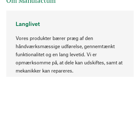
Om Manufactum
Langlivet
Vores produkter bærer præg af den
håndværksmæssige udførelse, gennemtænkt
funktionalitet og en lang levetid. Vi er
Opadgående
opmærksomme på, at dele kan udskiftes, samt at
mekanikker kan repareres.
Bevidst
Bæredygtighed er i fokus ved valg af vores
produkter. Vi anvender naturlige råstoffer og
materialer, som kan plejes, samt på en