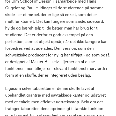
for Ulm School of Design, i samarbejde med Hans
Gugelot og Paul Hildinger til de studerende på samme
skole - er et møbel, der er lige så enkelt, som det er
multifunktionelt. Det kan fungere som sæde, sidebord,
hylde og bærehjælp til de bøger, man har brug for til
studierne. Det er derfor et godt eksempel på den
perfektion, som et objekt opnår, når det ikke længere kan
forbedres ved at udelades. Den version, som den
schweiziske producent for nylig har tilføjet - og som også
er designet af Master Bill selv - fjerner en af disse
funktioner, men tilføjer en relevant funktionel merværdi i
form af en skuffe, der er integreret uden beslag.
Ligesom selve taburetten er denne skuffe lavet af
ubehandlet grantræ med savtakkede kanter og udstyret
med et enkelt, men effektivt udtræksstop. Selv om det
fratager taburetten dens oprindeligt tiltænkte funktion
som bogreol, hvilket sjældent ses i praksis, passer den