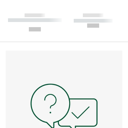
------------
------------
----------- ----------- --------
----------- -----------
---
--,-- €
--,-- €