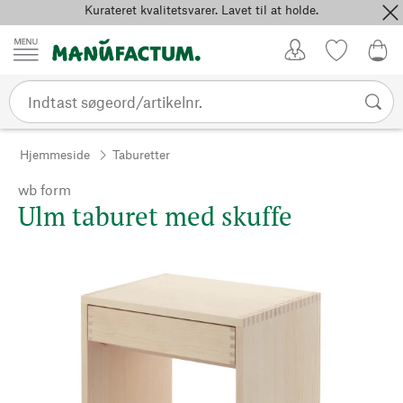
Kurateret kvalitetsvarer. Lavet til at holde.
Spring til indhold
Kundekonto
Favoritter
0,0
Hjemmeside
Taburetter
wb form
Ulm taburet med skuffe