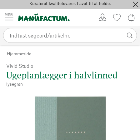
Kurateret kvalitetsvarer. Lavet til at holde.
Spring til indhold
Kundekonto
Favoritter
0,0
Hjemmeside
Vivid Studio
Ugeplanlægger i halvlinned
lysegrøn