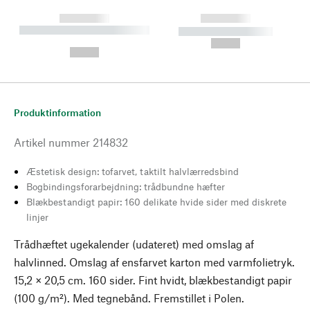
------------
------------
----------- ----------- --------
----------- -----------
---
--,-- €
--,-- €
Produktinformation
Artikel nummer
214832
Æstetisk design: tofarvet, taktilt halvlærredsbind
Bogbindingsforarbejdning: trådbundne hæfter
Blækbestandigt papir: 160 delikate hvide sider med diskrete
linjer
Trådhæftet ugekalender (udateret) med omslag af
halvlinned. Omslag af ensfarvet karton med varmfolietryk.
15,2 × 20,5 cm. 160 sider. Fint hvidt, blækbestandigt papir
(100 g/m²). Med tegnebånd. Fremstillet i Polen.