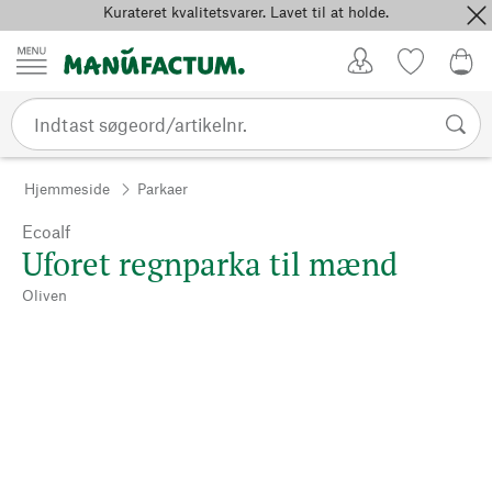
Kurateret kvalitetsvarer. Lavet til at holde.
Spring til indhold
Kundekonto
Favoritter
0,0
Hjemmeside
Parkaer
Ecoalf
Uforet regnparka til mænd
Oliven