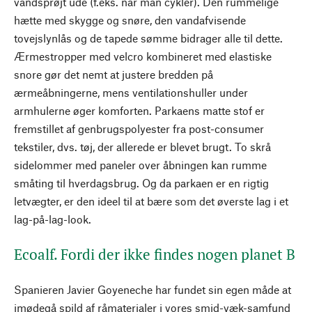
vandsprøjt ude (f.eks. når man cykler). Den rummelige
hætte med skygge og snøre, den vandafvisende
tovejslynlås og de tapede sømme bidrager alle til dette.
Ærmestropper med velcro kombineret med elastiske
snore gør det nemt at justere bredden på
ærmeåbningerne, mens ventilationshuller under
armhulerne øger komforten. Parkaens matte stof er
fremstillet af genbrugspolyester fra post-consumer
tekstiler, dvs. tøj, der allerede er blevet brugt. To skrå
sidelommer med paneler over åbningen kan rumme
småting til hverdagsbrug. Og da parkaen er en rigtig
letvægter, er den ideel til at bære som det øverste lag i et
lag-på-lag-look.
Ecoalf. Fordi der ikke findes nogen planet B
Spanieren Javier Goyeneche har fundet sin egen måde at
imødegå spild af råmaterialer i vores smid-væk-samfund