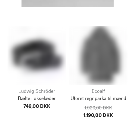
Ludwig Schröder
Ecoalf
Bælte i okselæder
Uforet regnparka til mænd
749,00 DKK
1.920,00 DKK
1.190,00 DKK