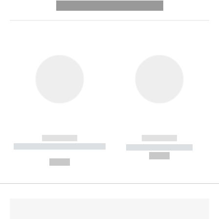
---------- --------------
------------
------------
----------- ----------- --------
----------- -----------
---
--,-- €
--,-- €