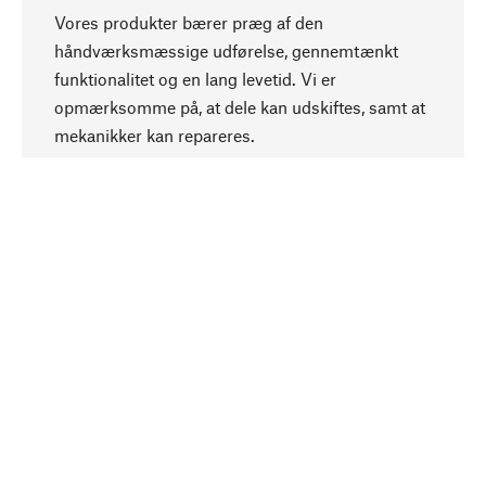
Vores produkter bærer præg af den
håndværksmæssige udførelse, gennemtænkt
funktionalitet og en lang levetid. Vi er
Opadgående
opmærksomme på, at dele kan udskiftes, samt at
mekanikker kan repareres.
Bevidst
Bæredygtighed er i fokus ved valg af vores
produkter. Vi anvender naturlige råstoffer og
materialer, som kan plejes, samt på en
ressourcebesparende og socialt ansvarlig
produktion.