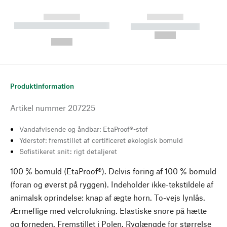
------------
------------
----------- ----------- --------
----------- -----------
---
--,-- €
--,-- €
Produktinformation
Artikel nummer
207225
Vandafvisende og åndbar: EtaProof®-stof
Yderstof: fremstillet af certificeret økologisk bomuld
Sofistikeret snit: rigt detaljeret
100 % bomuld (EtaProof®). Delvis foring af 100 % bomuld
(foran og øverst på ryggen). Indeholder ikke-tekstildele af
animalsk oprindelse: knap af ægte horn. To-vejs lynlås.
Ærmeflige med velcrolukning. Elastiske snore på hætte
og forneden. Fremstillet i Polen. Ryglængde for størrelse