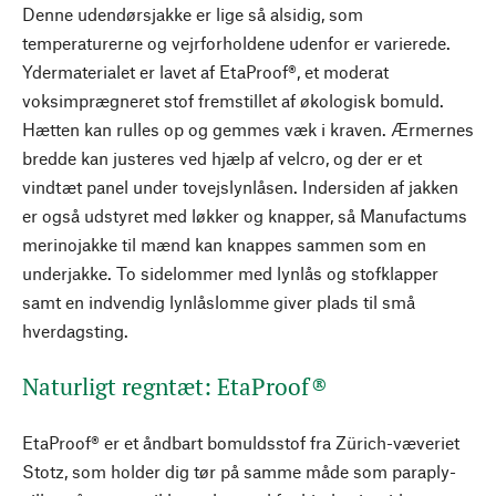
Denne udendørsjakke er lige så alsidig, som
temperaturerne og vejrforholdene udenfor er varierede.
Ydermaterialet er lavet af EtaProof®, et moderat
voksimprægneret stof fremstillet af økologisk bomuld.
Hætten kan rulles op og gemmes væk i kraven. Ærmernes
bredde kan justeres ved hjælp af velcro, og der er et
vindtæt panel under tovejslynlåsen. Indersiden af jakken
er også udstyret med løkker og knapper, så Manufactums
merinojakke til mænd kan knappes sammen som en
underjakke. To sidelommer med lynlås og stofklapper
samt en indvendig lynlåslomme giver plads til små
hverdagsting.
Naturligt regntæt: EtaProof®
EtaProof® er et åndbart bomuldsstof fra Zürich-væveriet
Stotz, som holder dig tør på samme måde som paraply-