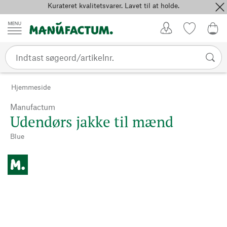
Kurateret kvalitetsvarer. Lavet til at holde.
Spring til indhold
Kundekonto
Favoritter
0,0
Hjemmeside
Manufactum
Udendørs jakke til mænd
Blue