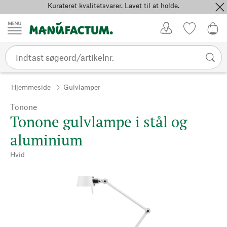
Kurateret kvalitetsvarer. Lavet til at holde.
Spring til indhold
Kundekonto
Favoritter
0,0
Hjemmeside
Gulvlamper
Tonone
Tonone gulvlampe i stål og
aluminium
Hvid