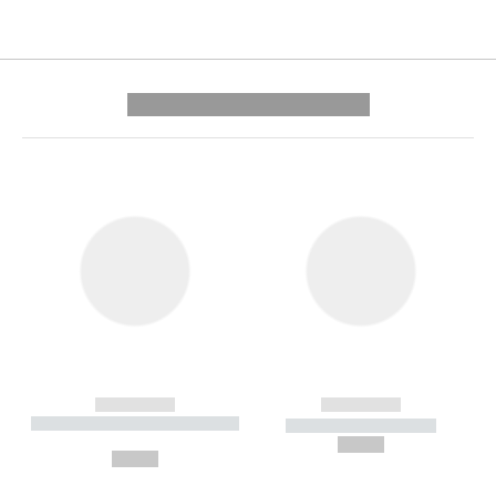
---------- --------------
------------
------------
----------- ----------- --------
----------- -----------
---
--,-- €
--,-- €