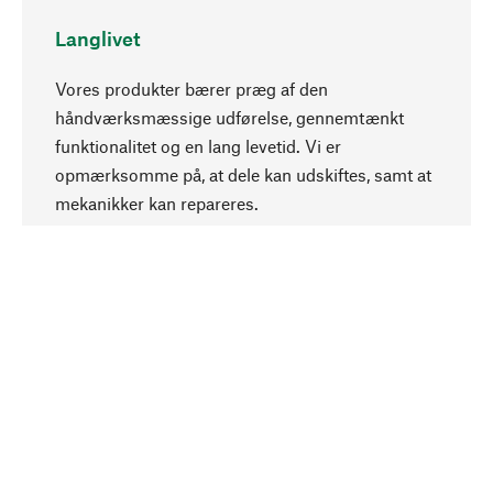
Langlivet
Vores produkter bærer præg af den
håndværksmæssige udførelse, gennemtænkt
funktionalitet og en lang levetid. Vi er
Opadgående
opmærksomme på, at dele kan udskiftes, samt at
mekanikker kan repareres.
Bevidst
Bæredygtighed er i fokus ved valg af vores
produkter. Vi anvender naturlige råstoffer og
materialer, som kan plejes, samt på en
ressourcebesparende og socialt ansvarlig
produktion.