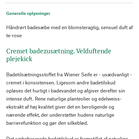
Generelle oplysninger
Håndrørt badesæbe med en blomsteragtig, sensuel duft af
te-rose
Cremet badezusætning. Velduftende
plejekick
Badetilsætningsstoffet fra Wiener Seife er - usædvanligt -
cremet i konsistensen. Ligesom andre badetilskud
opløses det hurtigt i badevandet og afgiver derefter sin
intense duft. Rene naturlige planteolier og edelweiss-
ekstrakt af høj kvalitet giver det en beroligende og
nærende effekt, der understøtter hudens naturlige
barrierefunktion og gør den silkeblød.
Det sæbebaserede badetilskud er fremstillet af naturlige