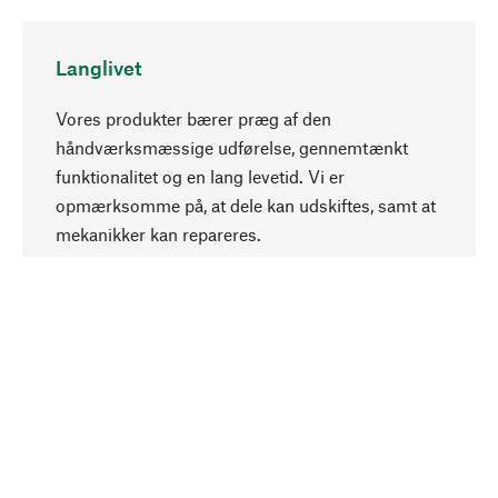
Langlivet
Vores produkter bærer præg af den
håndværksmæssige udførelse, gennemtænkt
funktionalitet og en lang levetid. Vi er
Opadgående
opmærksomme på, at dele kan udskiftes, samt at
mekanikker kan repareres.
Bevidst
Bæredygtighed er i fokus ved valg af vores
produkter. Vi anvender naturlige råstoffer og
materialer, som kan plejes, samt på en
ressourcebesparende og socialt ansvarlig