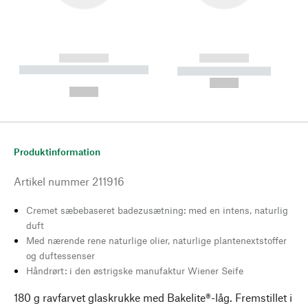
------------
------------
----------- ----------- --------
----------- -----------
---
--,-- €
--,-- €
Produktinformation
Artikel nummer
211916
Cremet sæbebaseret badezusætning: med en intens, naturlig
duft
Med nærende rene naturlige olier, naturlige plantenextstoffer
og duftessenser
Håndrørt: i den østrigske manufaktur Wiener Seife
180 g ravfarvet glaskrukke med Bakelite®-låg. Fremstillet i