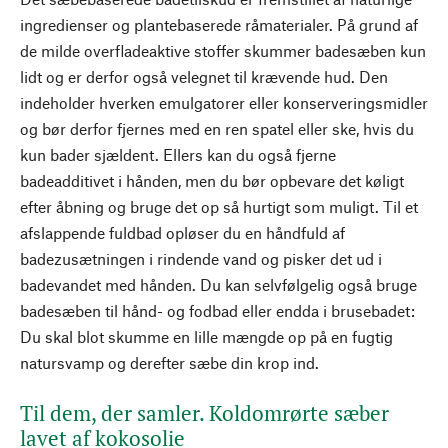
ingredienser og plantebaserede råmaterialer. På grund af
de milde overfladeaktive stoffer skummer badesæben kun
lidt og er derfor også velegnet til krævende hud. Den
indeholder hverken emulgatorer eller konserveringsmidler
og bør derfor fjernes med en ren spatel eller ske, hvis du
kun bader sjældent. Ellers kan du også fjerne
badeadditivet i hånden, men du bør opbevare det køligt
efter åbning og bruge det op så hurtigt som muligt. Til et
afslappende fuldbad opløser du en håndfuld af
badezusætningen i rindende vand og pisker det ud i
badevandet med hånden. Du kan selvfølgelig også bruge
badesæben til hånd- og fodbad eller endda i brusebadet:
Du skal blot skumme en lille mængde op på en fugtig
natursvamp og derefter sæbe din krop ind.
Til dem, der samler. Koldomrørte sæber
lavet af kokosolie