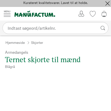
Kurateret kvalitetsvarer. Lavet til at holde.
Spring til indhold
Kundekonto
Favoritter
0,0
Hjemmeside
Skjorter
Armedangels
Ternet skjorte til mænd
Blågrå