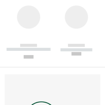
------------
------------
----------- ----------- --------
----------- -----------
---
--,-- €
--,-- €