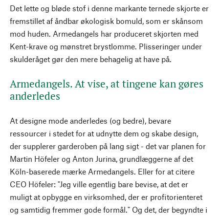
Det lette og bløde stof i denne markante ternede skjorte er
fremstillet af åndbar økologisk bomuld, som er skånsom
mod huden. Armedangels har produceret skjorten med
Kent-krave og mønstret brystlomme. Plisseringer under
skulderåget gør den mere behagelig at have på.
Armedangels. At vise, at tingene kan gøres
anderledes
At designe mode anderledes (og bedre), bevare
ressourcer i stedet for at udnytte dem og skabe design,
der supplerer garderoben på lang sigt - det var planen for
Martin Höfeler og Anton Jurina, grundlæggerne af det
Köln-baserede mærke Armedangels. Eller for at citere
CEO Höfeler: "Jeg ville egentlig bare bevise, at det er
muligt at opbygge en virksomhed, der er profitorienteret
og samtidig fremmer gode formål." Og det, der begyndte i