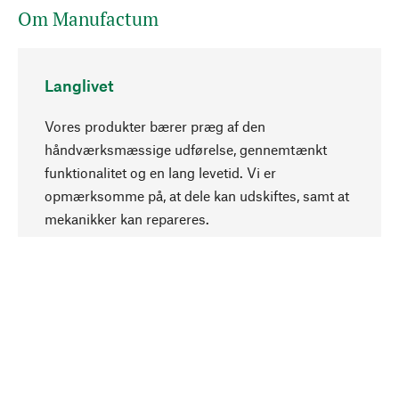
Om Manufactum
Langlivet
Vores produkter bærer præg af den
håndværksmæssige udførelse, gennemtænkt
funktionalitet og en lang levetid. Vi er
Opadgående
opmærksomme på, at dele kan udskiftes, samt at
mekanikker kan repareres.
Bevidst
Bæredygtighed er i fokus ved valg af vores
produkter. Vi anvender naturlige råstoffer og