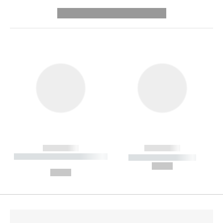
---------- --------------
------------
------------
----------- ----------- --------
----------- -----------
---
--,-- €
--,-- €