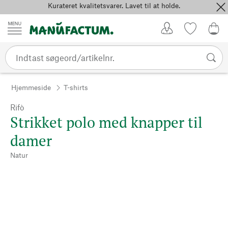
Kurateret kvalitetsvarer. Lavet til at holde.
Spring til indhold
Kundekonto
Favoritter
0,0
Hjemmeside
T-shirts
Rifò
Strikket polo med knapper til
damer
Natur