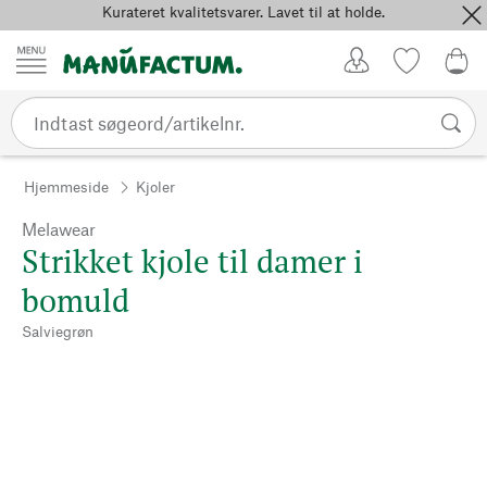
Kurateret kvalitetsvarer. Lavet til at holde.
Spring til indhold
Kundekonto
Favoritter
0,0
Hjemmeside
Kjoler
Melawear
Strikket kjole til damer i
bomuld
Salviegrøn