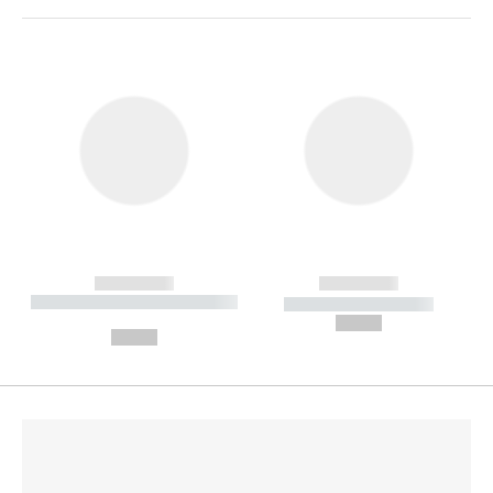
------------
------------
----------- ----------- --------
----------- -----------
---
--,-- €
--,-- €