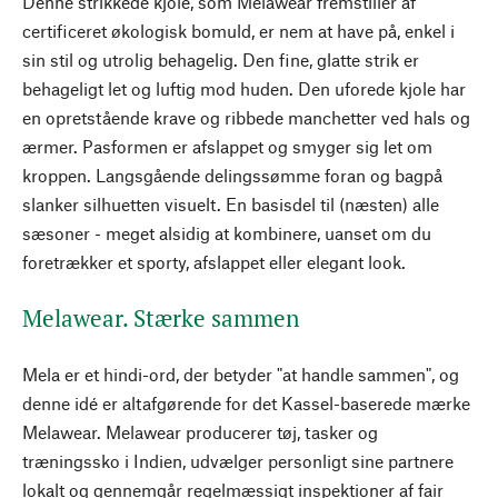
Denne strikkede kjole, som Melawear fremstiller af
certificeret økologisk bomuld, er nem at have på, enkel i
sin stil og utrolig behagelig. Den fine, glatte strik er
behageligt let og luftig mod huden. Den uforede kjole har
en opretstående krave og ribbede manchetter ved hals og
ærmer. Pasformen er afslappet og smyger sig let om
kroppen. Langsgående delingssømme foran og bagpå
slanker silhuetten visuelt. En basisdel til (næsten) alle
sæsoner - meget alsidig at kombinere, uanset om du
foretrækker et sporty, afslappet eller elegant look.
Melawear. Stærke sammen
Mela er et hindi-ord, der betyder "at handle sammen", og
denne idé er altafgørende for det Kassel-baserede mærke
Melawear. Melawear producerer tøj, tasker og
træningssko i Indien, udvælger personligt sine partnere
lokalt og gennemgår regelmæssigt inspektioner af fair