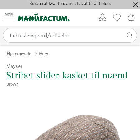
Kurateret kvalitetsvarer. Lavet til at holde.
Spring til indhold
Kundekonto
Favoritter
0,0
Hjemmeside
Huer
Mayser
Stribet slider-kasket til mænd
Brown