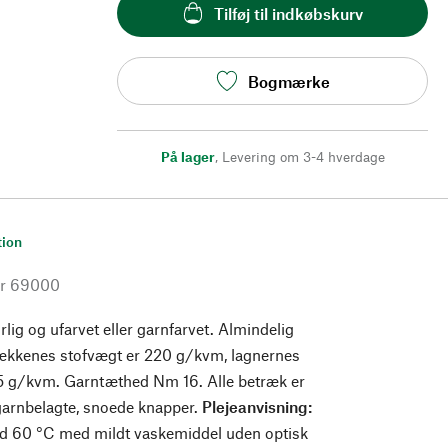
Tilføj til indkøbskurv
Bogmærke
På lager
,
Levering om 3-4 hverdage
tion
r
69000
lig og ufarvet eller garnfarvet. Almindelig
ækkenes stofvægt er 220 g/kvm, lagnernes
15 g/kvm. Garntæthed Nm 16. Alle betræk er
garnbelagte, snoede knapper.
Plejeanvisning:
d 60 °C med mildt vaskemiddel uden optisk