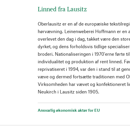
Linned fra Lausitz
Oberlausitz er en af de europæiske tekstilreg
hørvævning. Leinenweberei Hoffmann er en af
overlevet den dag i dag, takket være den stor
dyrket, og dens forholdsvis tidlige specialis
broderi. Nationaliseringen i 1970'erne førte ti
individualitet og produktion af rent linned. 
reprivatiseret i 1994, var den i stand til at g
væve og dermed fortsætte traditionen med Ob
Virksomheden har vævet og konfektioneret lin
Neukirch i Lausitz siden 1905.
Ansvarlig økonomisk aktør for EU