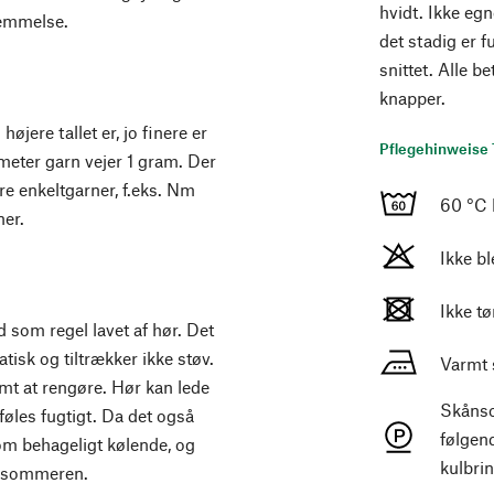
hvidt. Ikke egn
nemmelse.
det stadig er f
snittet. Alle 
knapper.
højere tallet er, jo finere er
Pflegehinweise 
meter garn vejer 1 gram. Der
lere enkeltgarner, f.eks. Nm
60 °C
ner.
Ikke b
Ikke t
 som regel lavet af hør. Det
atisk og tiltrækker ikke støv.
Varmt 
mt at rengøre. Hør kan lede
Skånso
øles fugtigt. Da det også
følgen
som behageligt kølende, og
kulbrin
il sommeren.