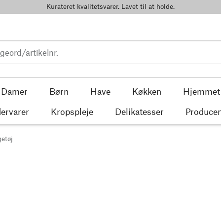
Kurateret kvalitetsvarer. Lavet til at holde.
Damer
Børn
Have
Køkken
Hjemmet
ervarer
Kropspleje
Delikatesser
Producen
etøj