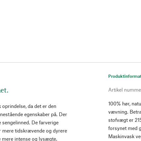
Produktinforma
net.
Artikel numme
100% hør, natur
oprindelse, da det er den
vævning. Betr
 enestående egenskaber på. Der
stofvægt er 2
e sengelinned. De farverige
forsynet med 
 er mere tidskrævende og dyrere
Maskinvask ve
e mere intense og lysægte.