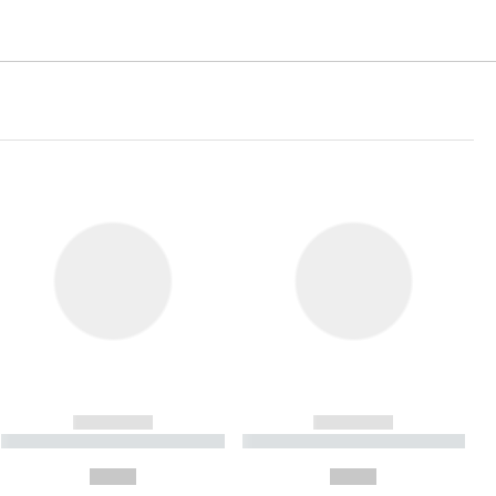
------------
------------
----------- ----------- ----------
----------- ----------- ----------
- -----------
-
--,-- €
--,-- €