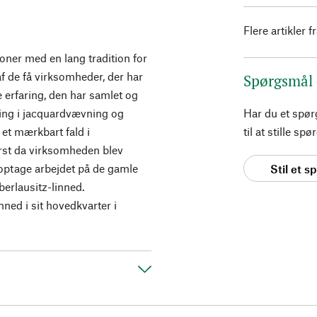
Flere artikler f
ioner med en lang tradition for
 de få virksomheder, der har
Spørgsmål
e erfaring, den har samlet og
ering i jacquardvævning og
Har du et spø
l et mærkbart fald i
til at stille s
Først da virksomheden blev
enoptage arbejdet på de gamle
Stil et 
erlausitz-linned.
ned i sit hovedkvarter i