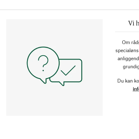
Vi 
Om rådg
specialøns
anliggend
grundig
Du kan ko
in