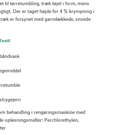
et til tørretumbling, træk tøjet i form, mens
ugtigt. Der er taget højde for 4 % krympning i
betræk er forsynet med garndækkede, snoede
Textil
 båndvask
legemiddel
ørretumble
strygejern
m behandling i rengøringsmaskine med
de opløsningsmidler: Perchlorethylen,
ter