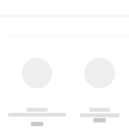
------------
------------
----------- ----------- ----------
----------- -----------
-
--,-- €
--,-- €