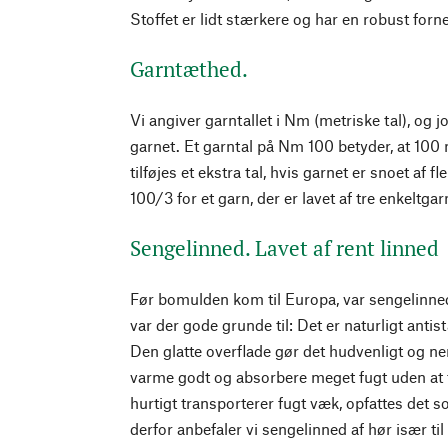
Stoffet er lidt stærkere og har en robust for
Garntæthed.
Vi angiver garntallet i Nm (metriske tal), og jo 
garnet. Et garntal på Nm 100 betyder, at 100 
tilføjes et ekstra tal, hvis garnet er snoet af f
100/3 for et garn, der er lavet af tre enkeltgar
Sengelinned. Lavet af rent linned
Før bomulden kom til Europa, var sengelinned
var der gode grunde til: Det er naturligt antist
Den glatte overflade gør det hudvenligt og ne
varme godt og absorbere meget fugt uden at f
hurtigt transporterer fugt væk, opfattes det 
derfor anbefaler vi sengelinned af hør især t