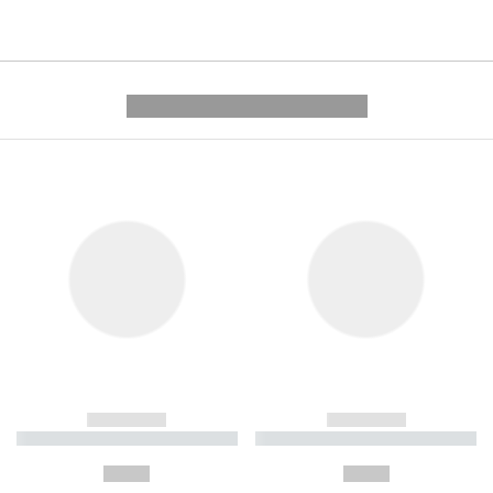
---------- --------------
------------
------------
----------- ----------- ----------
----------- ----------- ----------
-
-
--,-- €
--,-- €