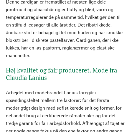
Denne cardigan er fremstillet af næsten lige dele
jomfruuld og alpacahår og er fluffy og blød, varm og
temperaturregulerende på samme tid, hvilket gør den til
en stilfuld ledsager til alle årstider. Det ribstrikkede,
åndbare stof er behageligt let mod huden og har smukke
blokstriber i diskrete pastelfarver. Cardiganen, der ikke
lukkes, har en løs pasform, raglanærmer og elastiske
manchetter.
Høj kvalitet og fair produceret. Mode fra
Claudia Lanius
Arbejdet med modebrandet Lanius foregår i
spændingsfeltet mellem tre faktorer: for det første
moderigtigt design med sofistikerede snit og former, for
det andet brug af certificerede råmaterialer og for det
tredje garanti for fair arbejdsforhold. Afhængigt af tøjet er
der nogle gange fokus på den ene faktor og andre gange