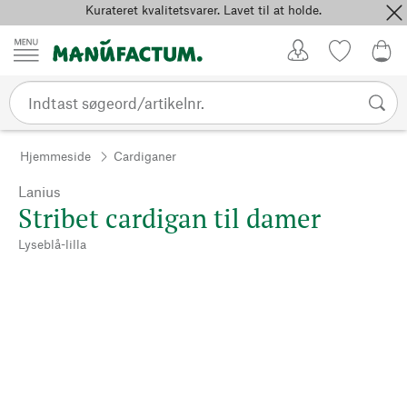
Kurateret kvalitetsvarer. Lavet til at holde.
Spring til indhold
Kundekonto
Favoritter
0,0
Hjemmeside
Cardiganer
Lanius
Stribet cardigan til damer
Lyseblå-lilla