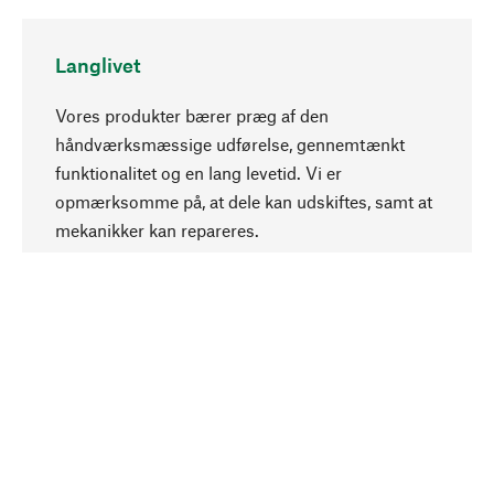
Langlivet
Vores produkter bærer præg af den
håndværksmæssige udførelse, gennemtænkt
funktionalitet og en lang levetid. Vi er
Opadgående
opmærksomme på, at dele kan udskiftes, samt at
mekanikker kan repareres.
Bevidst
Bæredygtighed er i fokus ved valg af vores
produkter. Vi anvender naturlige råstoffer og
materialer, som kan plejes, samt på en
ressourcebesparende og socialt ansvarlig