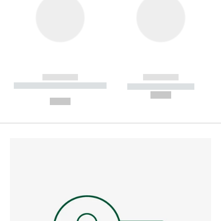
------------
------------
----------- ----------- --------
----------- -----------
---
--,-- €
--,-- €