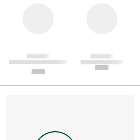
------------
------------
----------- ----------- --------
----------- -----------
---
--,-- €
--,-- €