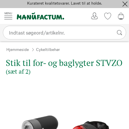
Kurateret kvalitetsvarer. Lavet til at holde.
Spring til indhold
Kundekonto
Favoritter
0,0
Hjemmeside
Cykeltilbehør
Stik til for- og baglygter STVZO
(sæt af 2)