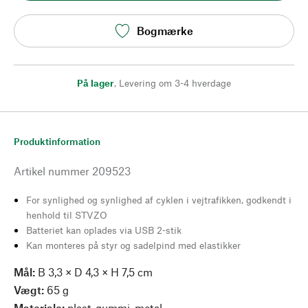
Bogmærke
På lager
,
Levering om 3-4 hverdage
Produktinformation
Artikel nummer
209523
For synlighed og synlighed af cyklen i vejtrafikken, godkendt i
henhold til STVZO
Batteriet kan oplades via USB 2-stik
Kan monteres på styr og sadelpind med elastikker
Mål:
B 3,3 × D 4,3 × H 7,5 cm
Vægt:
65 g
Materiale:
plast, gummi, metal