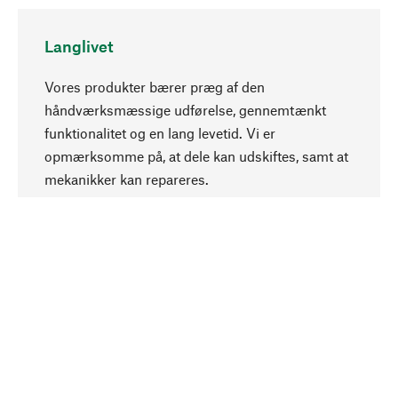
Langlivet
Vores produkter bærer præg af den
håndværksmæssige udførelse, gennemtænkt
funktionalitet og en lang levetid. Vi er
Opadgående
opmærksomme på, at dele kan udskiftes, samt at
mekanikker kan repareres.
Bevidst
Bæredygtighed er i fokus ved valg af vores
produkter. Vi anvender naturlige råstoffer og
materialer, som kan plejes, samt på en
ressourcebesparende og socialt ansvarlig