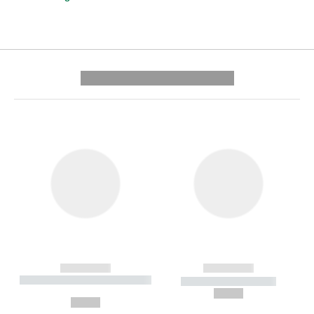
---------- --------------
------------
------------
----------- ----------- --------
----------- -----------
---
--,-- €
--,-- €