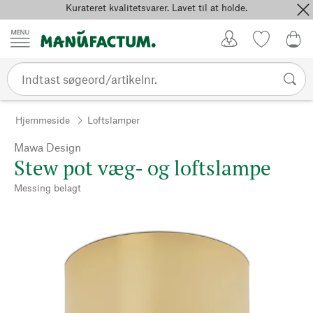
Kurateret kvalitetsvarer. Lavet til at holde.
Spring til indhold
Kundekonto
Favoritter
0,0
Hjemmeside
Loftslamper
Mawa Design
Stew pot væg- og loftslampe
Messing belagt