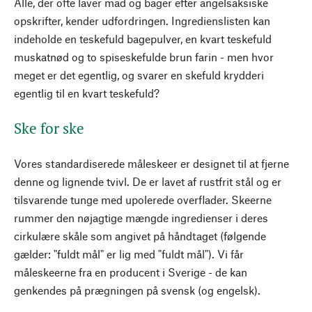
Alle, der ofte laver mad og bager efter angelsaksiske
opskrifter, kender udfordringen. Ingredienslisten kan
indeholde en teskefuld bagepulver, en kvart teskefuld
muskatnød og to spiseskefulde brun farin - men hvor
meget er det egentlig, og svarer en skefuld krydderi
egentlig til en kvart teskefuld?
Ske for ske
Vores standardiserede måleskeer er designet til at fjerne
denne og lignende tvivl. De er lavet af rustfrit stål og er
tilsvarende tunge med upolerede overflader. Skeerne
rummer den nøjagtige mængde ingredienser i deres
cirkulære skåle som angivet på håndtaget (følgende
gælder: "fuldt mål" er lig med "fuldt mål"). Vi får
måleskeerne fra en producent i Sverige - de kan
genkendes på prægningen på svensk (og engelsk).