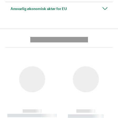
Ansvarlig økonomisk aktør for EU
---------- --------------
------------
------------
----------- ----------- --------
----------- -----------