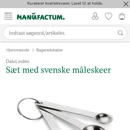
Kurateret kvalitetsvarer. Lavet til at holde.
Spring til indhold
Kundekonto
Favoritter
0,0
Hjemmeside
Bageredskaber
DaloLindén
Sæt med svenske måleskeer