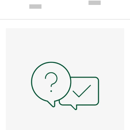
---
--,-- €
--,-- €