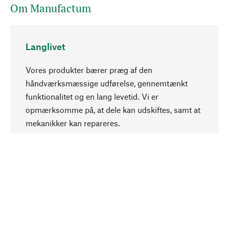
Om Manufactum
Langlivet
Vores produkter bærer præg af den
håndværksmæssige udførelse, gennemtænkt
funktionalitet og en lang levetid. Vi er
Opadgående
opmærksomme på, at dele kan udskiftes, samt at
mekanikker kan repareres.
Bevidst
Bæredygtighed er i fokus ved valg af vores
produkter. Vi anvender naturlige råstoffer og