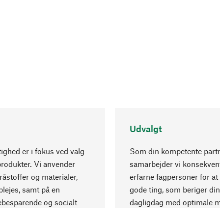
Udvalgt
ghed er i fokus ved valg
Som din kompetente part
produkter. Vi anvender
samarbejder vi konsekve
råstoffer og materialer,
erfarne fagpersoner for at
lejes, samt på en
gode ting, som beriger din
ebesparende og socialt
dagligdag med optimale m
 produktion.
og eksklusiv forarbejdning