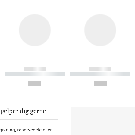
------------
------------
----------- ----------- ----------
----------- ----------- ----------
-
-
--,-- €
--,-- €
hjælper dig gerne
ivning, reservedele eller