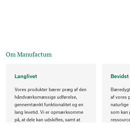
Om Manufactum
Langlivet
Bevidst
Vores produkter bærer præg af den
Bæredygti
håndværksmæssige udførelse,
af vores 
gennemtænkt funktionalitet og en
naturlige 
lang levetid. Vi er opmærksomme
som kan p
på, at dele kan udskiftes, samt at
ressourc
mekanikker kan repareres.
ansvarlig