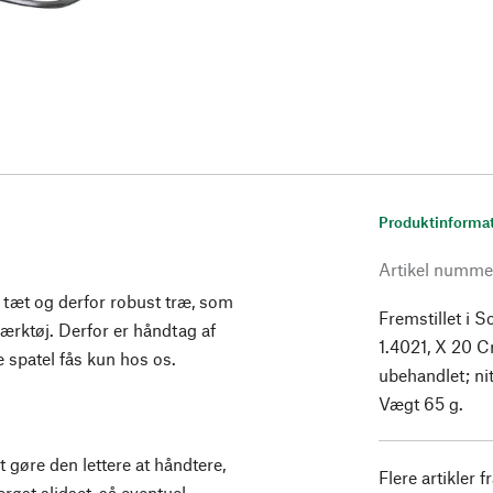
Produktinforma
Artikel numme
, tæt og derfor robust træ, som
Fremstillet i So
dværktøj. Derfor er håndtag af
1.4021, X 20 Cr
 spatel fås kun hos os.
ubehandlet; ni
Vægt 65 g.
at gøre den lettere at håndtere,
Flere artikler f
øst slidset, så eventuel