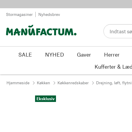
Spring til indhold
Stormagasiner
Nyhedsbrev
SALE
NYHED
Gaver
Herrer
Kufferter & Læd
Hjemmeside
Køkken
Køkkenredskaber
Drejning, løft, flytn
Eksklusiv