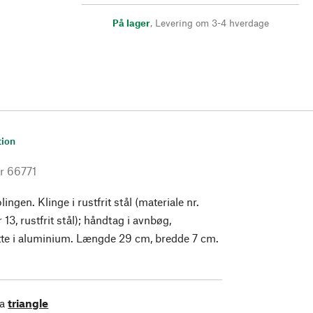
På lager
,
Levering om 3-4 hverdage
tion
r
66771
lingen. Klinge i rustfrit stål (materiale nr.
 13, rustfrit stål); håndtag i avnbøg,
tte i aluminium. Længde 29 cm, bredde 7 cm.
ra
triangle