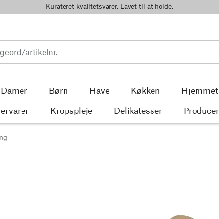
Kurateret kvalitetsvarer. Lavet til at holde.
Damer
Børn
Have
Køkken
Hjemmet
ervarer
Kropspleje
Delikatesser
Producen
ing