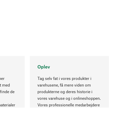
Oplev
ner
Tag selv fat i vores produkter i
nt med
varehusene, få mere viden om
Opadgående
 finde de
produkterne og deres historie i
vores varehuse og i onlineshoppen.
aterialer
Vores professionelle medarbejdere
.
giver gerne råd.