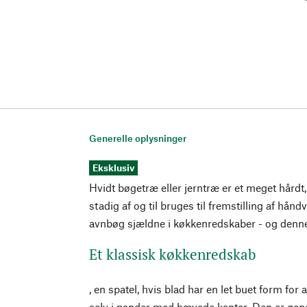
Generelle oplysninger
Eksklusiv
Hvidt bøgetræ eller jerntræ er et meget hårdt
stadig af og til bruges til fremstilling af hån
avnbøg sjældne i køkkenredskaber - og denne
Et klassisk køkkenredskab
, en spatel, hvis blad har en let buet form for 
selv i pander med hævede kanter. Den er gener