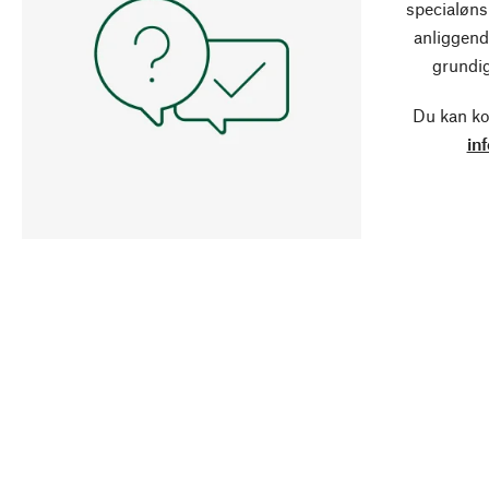
specialøns
anliggend
grundig
Du kan ko
in