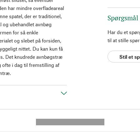
en har mindre overfladeareal
ne spatel, der er traditionel,
Spørgsmål
ål og ubehandlet avnbøg
Har du et spø
ormen for så enkle
til at stille s
rialet og slebet på forsiden,
yggeligt nittet. Du kan kun få
Stil et 
os. Det knudrede avnbøgstræ
fte i dag til fremstilling af
ntræ.
---------- --------------