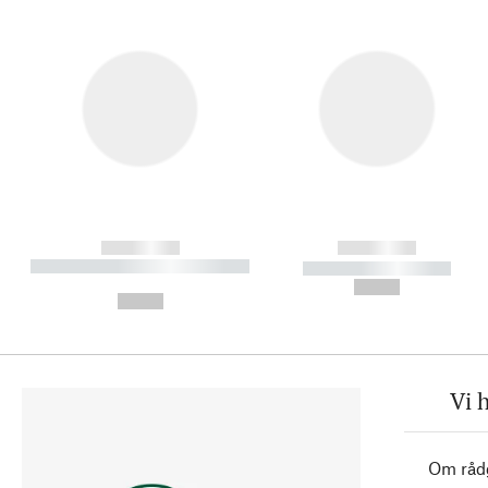
------------
------------
----------- ----------- ----------
----------- -----------
-
--,-- €
--,-- €
Vi 
Om rådg