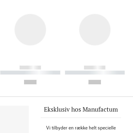
------------
------------
----------- ----------- ----------
----------- ----------- ----------
- -----------
-
--,-- €
--,-- €
Eksklusiv hos Manufactum
Vi tilbyder en række helt specielle