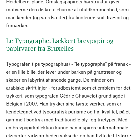
Heidelberg-plade. Omslagspapirets hørstruktur giver
motiverne den diskrete charme af ufuldkommenhed, som
man kender (og værdsætter) fra linoleumssnit, træsnit og
frimærker.
Le Typographe. Lækkert brevpapir og
papirvarer fra Bruxelles
Typografen (Ips typographus) - "le typographe" på fransk -
er en lille bille, der lever under barken på grantræer og
skaber en labyrint af snoede gange. De minder om
arabiske skriftlinjer - forudbestemt som et emblem for det
trykkeri, som typografen Cédric Chauvelot grundlagde i
Belgien i 2007. Han trykker sine første værker, som er
kendetegnet ved typografisk purisme og høj kvalitet, på et
gammelt bogtryk med traditionelle bly- og trætyper. Med
en brevpapirkollektion kunne han inspirere internationale
eksperter, virksomheden voksede, og han flyttede til større