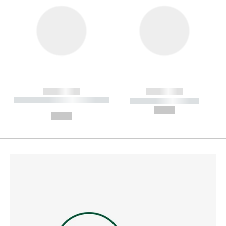
------------
------------
----------- ----------- --------
----------- -----------
---
--,-- €
--,-- €