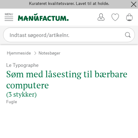
Kurateret kvalitetsvarer. Lavet til at holde.
Spring til indhold
Kundekonto
Favoritter
0,0
Hjemmeside
Notesbøger
Le Typographe
Søm med låsesting til bærbare
computere
(3 stykker)
Fugle