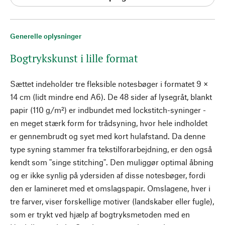
Generelle oplysninger
Bogtrykskunst i lille format
Sættet indeholder tre fleksible notesbøger i formatet 9 ×
14 cm (lidt mindre end A6). De 48 sider af lysegråt, blankt
papir (110 g/m²) er indbundet med lockstitch-syninger -
en meget stærk form for trådsyning, hvor hele indholdet
er gennembrudt og syet med kort hulafstand. Da denne
type syning stammer fra tekstilforarbejdning, er den også
kendt som "singe stitching". Den muliggør optimal åbning
og er ikke synlig på ydersiden af disse notesbøger, fordi
den er lamineret med et omslagspapir. Omslagene, hver i
tre farver, viser forskellige motiver (landskaber eller fugle),
som er trykt ved hjælp af bogtryksmetoden med en