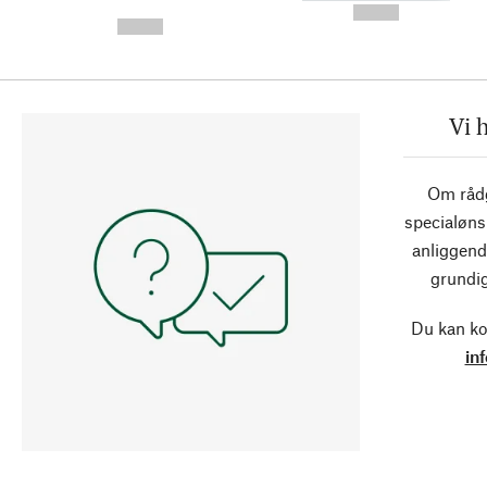
-
--,-- €
--,-- €
Vi 
Om rådg
specialøns
anliggend
grundig
Du kan ko
in