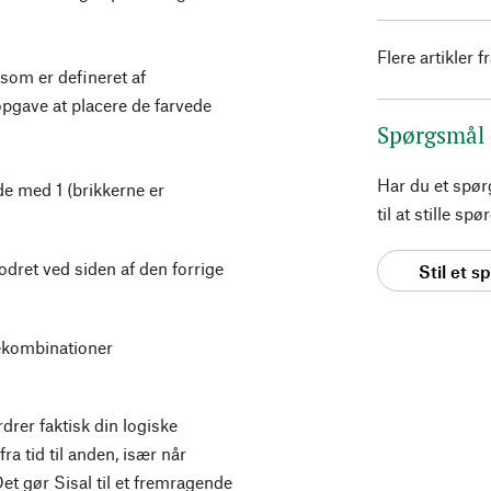
Flere artikler f
som er defineret af
 opgave at placere de farvede
Spørgsmål
Har du et spø
de med 1 (brikkerne er
til at stille s
lodret ved siden af den forrige
Stil et 
vekombinationer
rdrer faktisk din logiske
fra tid til anden, især når
 gør Sisal til et fremragende