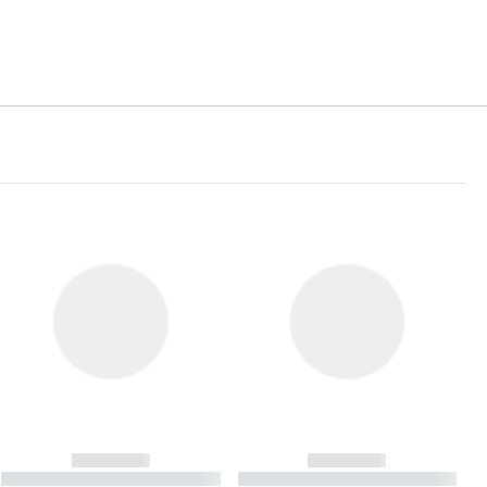
------------
------------
----------- ----------- ----------
----------- ----------- ----------