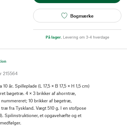
Bogmærke
På lager
,
Levering om 3-4 hverdage
tion
r
215564
ra 10 år. Spilleplade (L 17,5 × B 17,5 × H 1,5 cm)
eret bøgetræ. 4 × 3 brikker af ahorntræ,
g nummereret; 10 brikker af bøgetræ,
t træ fra Tyskland. Vægt 510 g. I en stofpose
. Spilinstruktioner, et opgavehæfte og et
 medfølger.