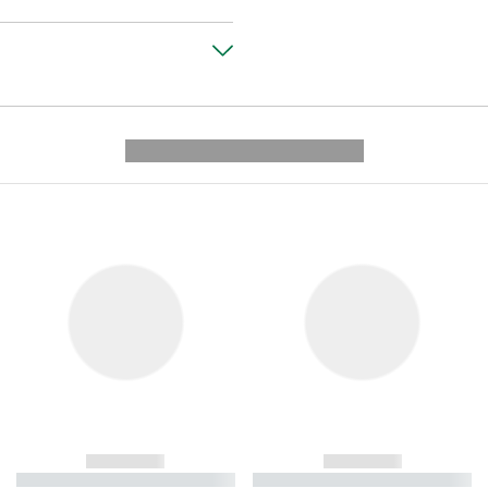
---------- --------------
------------
------------
----------- ----------- ----------
----------- ----------- ----------