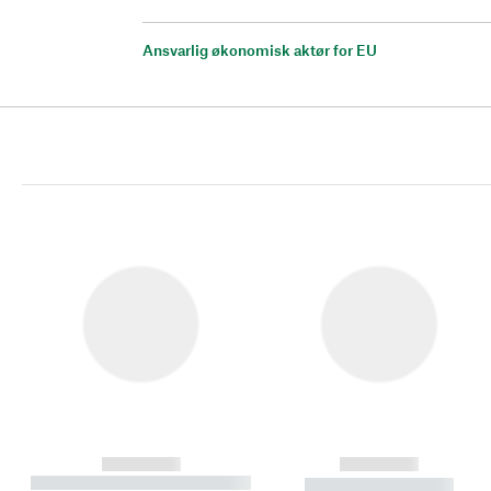
Ansvarlig økonomisk aktør for EU
------------
------------
----------- ----------- ----------
----------- -----------