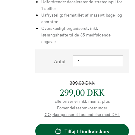
Udfordrende: decelererende strategispil for
1 spiller
Uafrystelig: fremstillet af massivt bøge- og
ahorntræ
Overskueligt organiseret: inkl.
løsningshæfte til de 35 medfølgende
opgaver
Antal
399,00 DKK
299,00 DKK
alle priser er inkl. moms, plus
Forsendelsesomkostninger
CO₂-kompenseret forsendelse med DHL
Tilføj til indkøbskurv