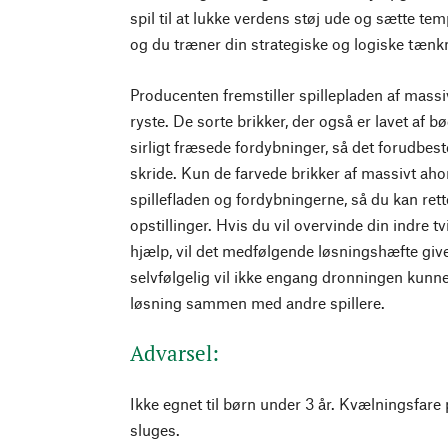
spil til at lukke verdens støj ude og sætte te
og du træner din strategiske og logiske tæn
Producenten fremstiller spillepladen af massi
ryste. De sorte brikker, der også er lavet af b
sirligt fræsede fordybninger, så det forudbe
skride. Kun de farvede brikker af massivt aho
spillefladen og fordybningerne, så du kan rett
opstillinger. Hvis du vil overvinde din indre tvi
hjælp, vil det medfølgende løsningshæfte give
selvfølgelig vil ikke engang dronningen kunne 
løsning sammen med andre spillere.
Advarsel:
Ikke egnet til børn under 3 år. Kvælningsfare
sluges.