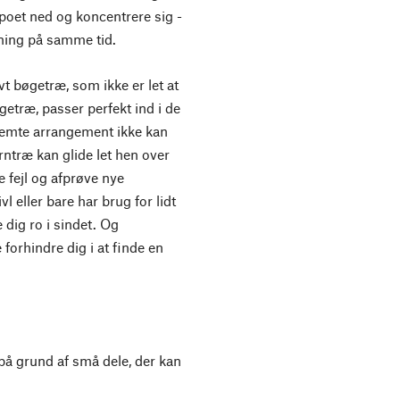
mpoet ned og koncentrere sig -
kning på samme tid.
vt bøgetræ, som ikke er let at
øgetræ, passer perfekt ind i de
stemte arrangement ikke kan
rntræ kan glide let hen over
e fejl og afprøve nye
vl eller bare har brug for lidt
 dig ro i sindet. Og
forhindre dig i at finde en
 på grund af små dele, der kan