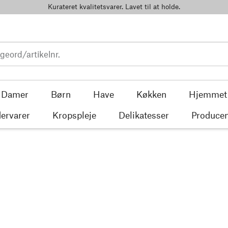
Kurateret kvalitetsvarer. Lavet til at holde.
Damer
Børn
Have
Køkken
Hjemmet
ervarer
Kropspleje
Delikatesser
Producen