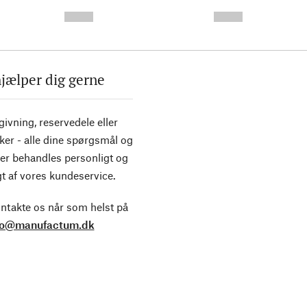
-
-
--,-- €
--,-- €
hjælper dig gerne
ivning, reservedele eller
ker - alle dine spørgsmål og
er behandles personligt og
t af vores kundeservice.
ntakte os når som helst på
fo@manufactum.dk