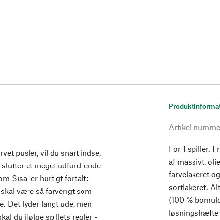
Produktinforma
Artikel numme
For 1 spiller. F
vet pusler, vil du snart indse,
af massivt, oli
 slutter et meget udfordrende
farvelakeret o
 om Sisal er hurtigt fortalt:
sortlakeret. Al
 skal være så farverigt som
(100 % bomuld)
e. Det lyder langt ude, men
løsningshæfte
al du ifølge spillets regler -