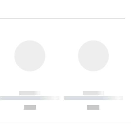
------------
------------
----------- ----------- ----------
----------- ----------- ----------
- -----------
-
--,-- €
--,-- €