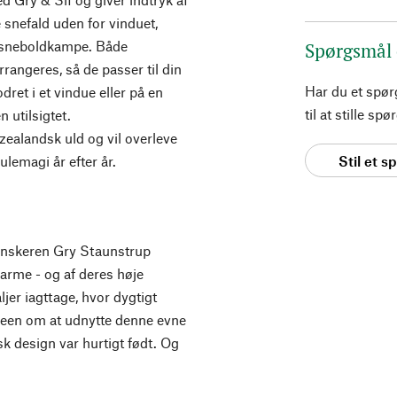
e snefald uden for vinduet,
 sneboldkampe. Både
Spørgsmål
rangeres, så de passer til din
Har du et spø
ret i et vindue eller på en
til at stille s
 utilsigtet.
ealandsk uld og vil overleve
Stil et 
ulemagi år efter år.
anskeren Gry Staunstrup
arme - og af deres høje
er iagttage, hvor dygtigt
 Ideen om at udnytte denne evne
 design var hurtigt født. Og