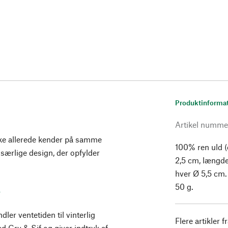
Produktinforma
Artikel numme
ke allerede kender på samme
100% ren uld 
særlige design, der opfylder
2,5 cm, længd
hver Ø 5,5 cm.
.
50 g.
dler ventetiden til vinterlig
Flere artikler f
 Gry & Sif og giver indtryk af