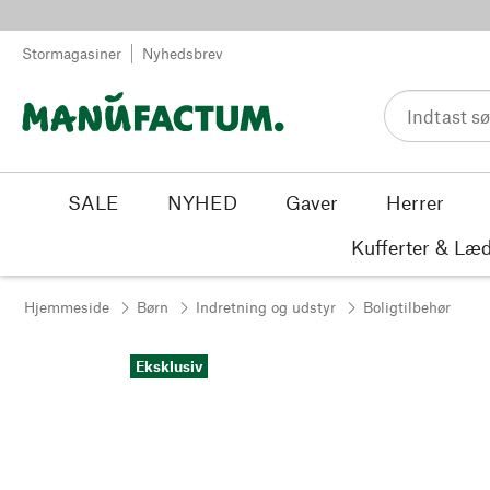
Spring til indhold
Stormagasiner
Nyhedsbrev
SALE
NYHED
Gaver
Herrer
Kufferter & Læd
Hjemmeside
Børn
Indretning og udstyr
Boligtilbehør
Eksklusiv