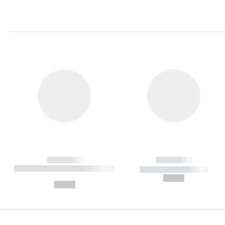
------------
------------
----------- ----------- ----------
----------- -----------
-
--,-- €
--,-- €