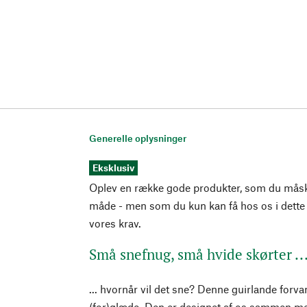
Generelle oplysninger
Eksklusiv
Oplev en række gode produkter, som du mås
måde - men som du kun kan få hos os i dette 
vores krav.
Små snefnug, små hvide skørter ..
... hvornår vil det sne? Denne guirlande forvan
(for)glæde. Den er designet af os sammen med