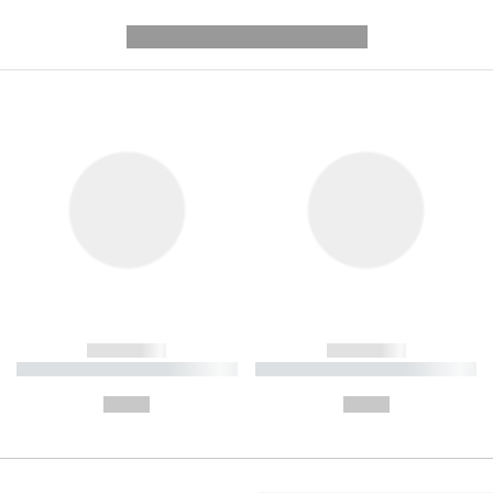
---------- --------------
------------
------------
----------- ----------- ----------
----------- ----------- ----------
-
-
--,-- €
--,-- €