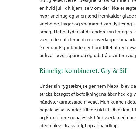
en hvid jul i dit hjem, selv om der ikke er ægt
hvor snefnug og snemænd fremkalder glade
snebolde, flager og snemænd kan flyttes og ar
smag. Det betyder, at de endda kan hænges lod
væg, uden at elementerne overlapper hinanden
Snemandsguirlanden er håndfiltet af ren newz
enhver tøvejrsperiode og udstråle vinterhvid j
Rimeligt kombineret. Gry & Sif
Under sin rygsækrejse gennem Nepal blev d
straks betaget af befolkningens åbenhed og v
håndværksmæssige niveau. Hun kunne i detalj
nepalesiske kvinder filtede uld til Objekten.
og kombinere nepalesisk håndværk med dansk
idéen blev straks fulgt op af handling.