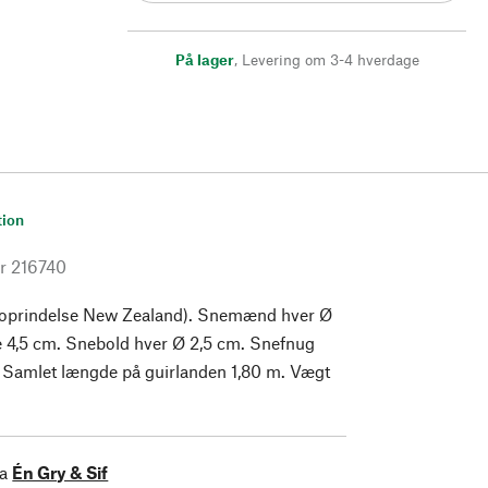
På lager
,
Levering om 3-4 hverdage
tion
r
216740
(oprindelse New Zealand). Snemænd hver Ø
e 4,5 cm. Snebold hver Ø 2,5 cm. Snefnug
 Samlet længde på guirlanden 1,80 m. Vægt
ra
Én Gry & Sif