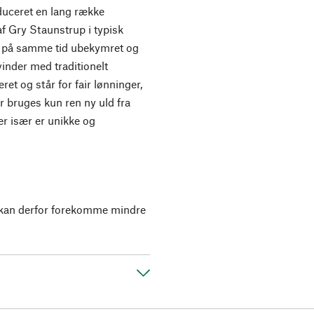
uceret en lang række
 af Gry Staunstrup i typisk
g på samme tid ubekymret og
inder med traditionelt
ret og står for fair lønninger,
 bruges kun ren ny uld fra
er især er unikke og
r kan derfor forekomme mindre