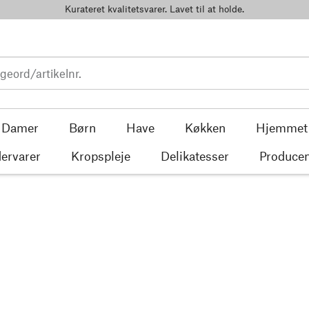
Kurateret kvalitetsvarer. Lavet til at holde.
Damer
Børn
Have
Køkken
Hjemmet
ervarer
Kropspleje
Delikatesser
Producen