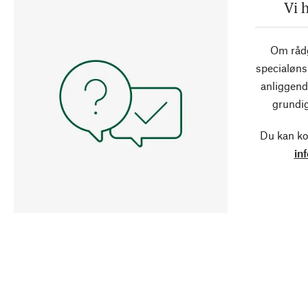
Vi 
Om rådg
specialøns
anliggend
grundig
Du kan ko
in