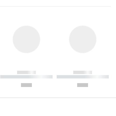
------------
------------
----------- ----------- ----------
----------- ----------- ----------
- -----------
-
--,-- €
--,-- €