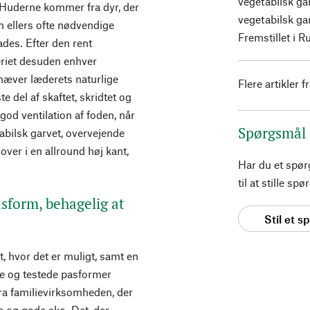
vegetabilsk ga
r. Huderne kommer fra dyr, der
vegetabilsk ga
en ellers ofte nødvendige
Fremstillet i 
des. Efter den rent
riet desuden enhver
mhæver læderets naturlige
Flere artikler f
e del af skaftet, skridtet og
 god ventilation af foden, når
Spørgsmål
abilsk garvet, overvejende
er i en allround høj kant,
Har du et spø
til at stille s
form, behagelig at
Stil et 
t, hvor det er muligt, samt en
e og testede pasformer
ra familievirksomheden, der
e og gode sko. Det, der