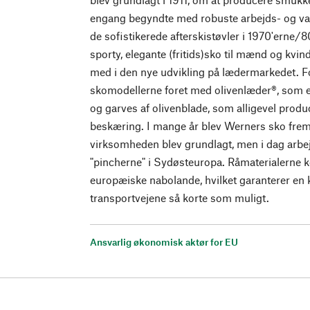
engang begyndte med robuste arbejds- og vand
de sofistikerede afterskistøvler i 1970'erne/8
sporty, elegante (fritids)sko til mænd og kvin
med i den nye udvikling på lædermarkedet. F
skomodellerne foret med olivenlæder®, som
og garves af olivenblade, som alligevel produ
beskæring. I mange år blev Werners sko frems
virksomheden blev grundlagt, men i dag arbe
"pincherne" i Sydøsteuropa. Råmaterialerne 
europæiske nabolande, hvilket garanterer en k
transportvejene så korte som muligt.
Ansvarlig økonomisk aktør for EU