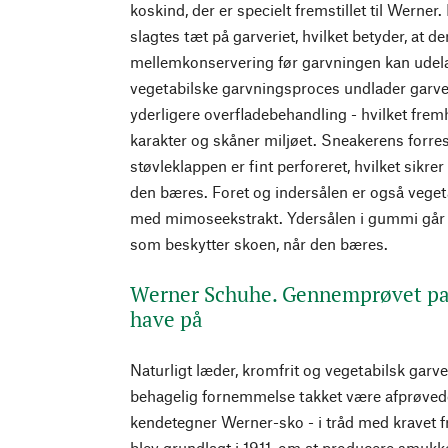
koskind, der er specielt fremstillet til Werne
slagtes tæt på garveriet, hvilket betyder, at d
mellemkonservering før garvningen kan udela
vegetabilske garvningsproces undlader garve
yderligere overfladebehandling - hvilket fre
karakter og skåner miljøet. Sneakerens forrest
støvleklappen er fint perforeret, hvilket sikrer
den bæres. Foret og indersålen er også veget
med mimoseekstrakt. Ydersålen i gummi går ov
som beskytter skoen, når den bæres.
Werner Schuhe. Gennemprøvet pas
have på
Naturligt læder, kromfrit og vegetabilsk garve
behagelig fornemmelse takket være afprøved
kendetegner Werner-sko - i tråd med kravet f
blev grundlagt i 1911, om at producere smukk