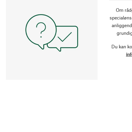
Om rådg
specialøns
anliggend
grundig
Du kan ko
in