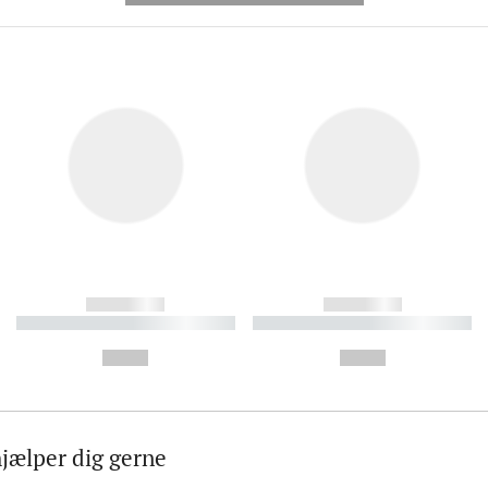
------------
------------
----------- ----------- ----------
----------- ----------- ----------
-
-
--,-- €
--,-- €
hjælper dig gerne