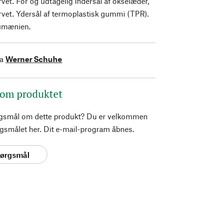
rvet. For og udtagelig indersål af okselæder,
rvet. Ydersål af termoplastisk gummi (TPR).
Rumænien.
ra
Werner Schuhe
 om produktet
rgsmål om dette produkt? Du er velkommen
pørgsmålet her. Dit e-mail-program åbnes.
spørgsmål