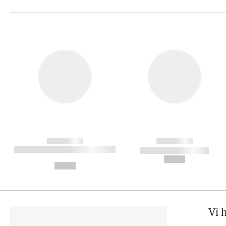
------------
------------
----------- ----------- ----------
----------- -----------
-
--,-- €
--,-- €
Vi 