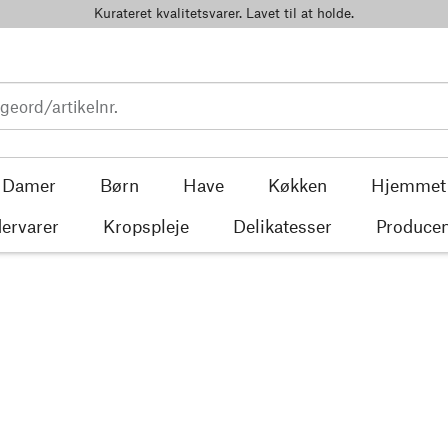
Kurateret kvalitetsvarer. Lavet til at holde.
Damer
Børn
Have
Køkken
Hjemmet
ervarer
Kropspleje
Delikatesser
Producen