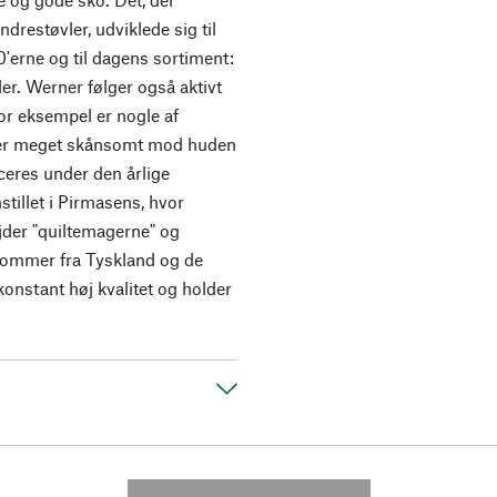
restøvler, udviklede sig til
0'erne og til dagens sortiment:
der. Werner følger også aktivt
or eksempel er nogle af
 er meget skånsomt mod huden
ceres under den årlige
tillet i Pirmasens, hvor
jder "quiltemagerne" og
kommer fra Tyskland og de
onstant høj kvalitet og holder
---------- --------------