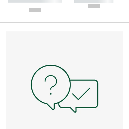
----------- ----------- --------
----------- -----------
---
--,-- €
--,-- €