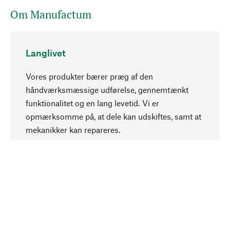
Om Manufactum
Langlivet
Vores produkter bærer præg af den
håndværksmæssige udførelse, gennemtænkt
funktionalitet og en lang levetid. Vi er
Opadgående
opmærksomme på, at dele kan udskiftes, samt at
mekanikker kan repareres.
Bevidst
Bæredygtighed er i fokus ved valg af vores
produkter. Vi anvender naturlige råstoffer og