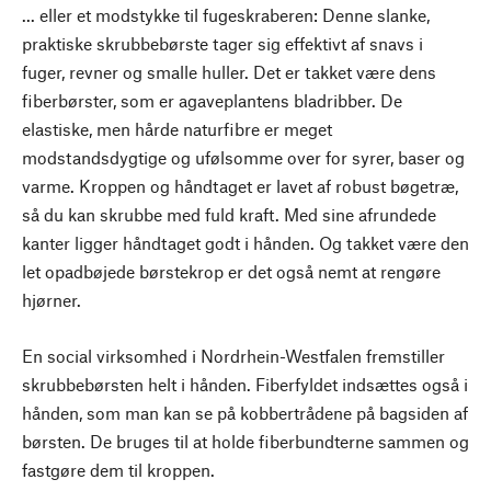
... eller et modstykke til fugeskraberen: Denne slanke,
praktiske skrubbebørste tager sig effektivt af snavs i
fuger, revner og smalle huller. Det er takket være dens
fiberbørster, som er agaveplantens bladribber. De
elastiske, men hårde naturfibre er meget
modstandsdygtige og ufølsomme over for syrer, baser og
varme. Kroppen og håndtaget er lavet af robust bøgetræ,
så du kan skrubbe med fuld kraft. Med sine afrundede
kanter ligger håndtaget godt i hånden. Og takket være den
let opadbøjede børstekrop er det også nemt at rengøre
hjørner.
En social virksomhed i Nordrhein-Westfalen fremstiller
skrubbebørsten helt i hånden. Fiberfyldet indsættes også i
hånden, som man kan se på kobbertrådene på bagsiden af
børsten. De bruges til at holde fiberbundterne sammen og
fastgøre dem til kroppen.