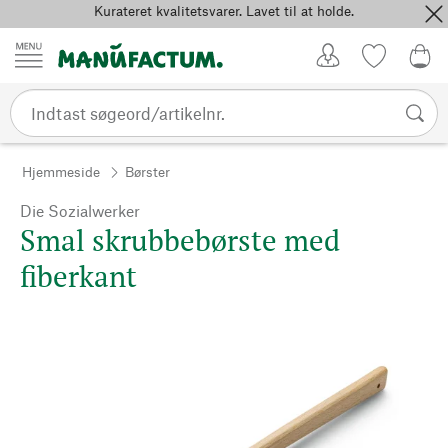
Kurateret kvalitetsvarer. Lavet til at holde.
Spring til indhold
Kundekonto
Favoritter
0,0
Hjemmeside
Børster
Die Sozialwerker
Smal skrubbebørste med
fiberkant