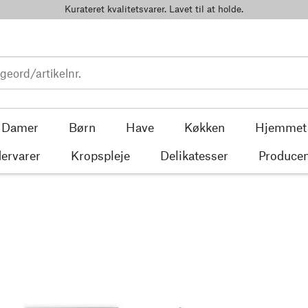
Kurateret kvalitetsvarer. Lavet til at holde.
Damer
Børn
Have
Køkken
Hjemmet
ervarer
Kropspleje
Delikatesser
Producen