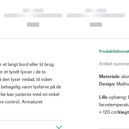
------------
------------
----------- ----------- ----------
----------- ----------- ----------
-
-
--,-- €
--,-- €
Produktinforma
Artikel numme
 et langt bord eller til brug
et tyndt lysrør i de to
Materiale:
alu
 den lyser nedad, til siden
Design:
Mathia
en behagelig varm lysfarve på de
yrke kan justeres med en enkel
Lille
ophæng: L
re control. Armaturet
farvetemperatu
× 120 cm
Vægt