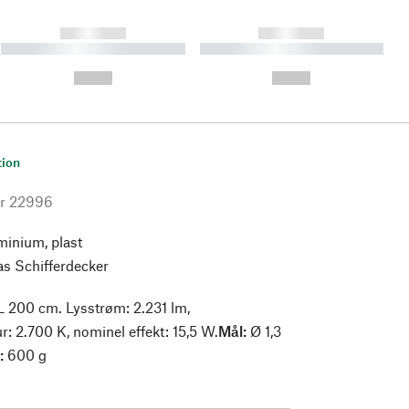
------------
------------
----------- ----------- ----------
----------- ----------- ----------
- -----------
-
--,-- €
--,-- €
tion
r
22996
minium, plast
s Schifferdecker
 200 cm. Lysstrøm: 2.231 lm,
r: 2.700 K, nominel effekt: 15,5 W.
Mål:
Ø 1,3
:
600 g