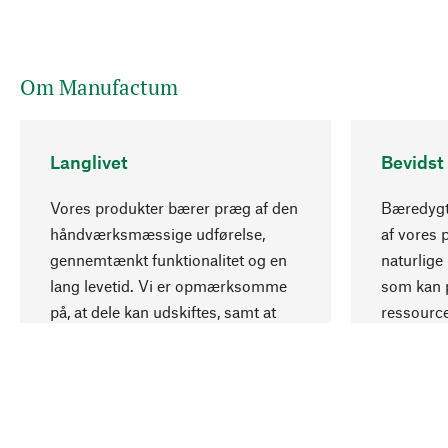
Om Manufactum
Langlivet
Bevidst
Vores produkter bærer præg af den
Bæredygti
håndværksmæssige udførelse,
af vores 
gennemtænkt funktionalitet og en
naturlige 
lang levetid. Vi er opmærksomme
som kan p
på, at dele kan udskiftes, samt at
ressourc
mekanikker kan repareres.
ansvarlig