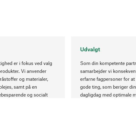
Udvalgt
ghed er i fokus ved valg
Som din kompetente part
produkter. Vi anvender
samarbejder vi konsekve
råstoffer og materialer,
erfarne fagpersoner for at
lejes, samt på en
gode ting, som beriger din
ebesparende og socialt
dagligdag med optimale m
 produktion.
og eksklusiv forarbejdning