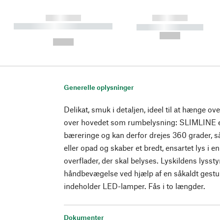
------------
------------
----------- ----------- ----------
----------- -----------
-
--,-- €
--,-- €
Generelle oplysninger
Delikat, smuk i detaljen, ideel til at hænge over
over hovedet som rumbelysning: SLIMLINE er 
bæreringe og kan derfor drejes 360 grader, så
eller opad og skaber et bredt, ensartet lys i 
overflader, der skal belyses. Lyskildens lysst
håndbevægelse ved hjælp af en såkaldt gestu
indeholder LED-lamper. Fås i to længder.
Dokumenter