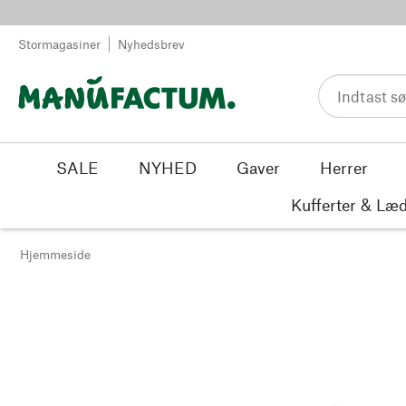
Spring til indhold
Stormagasiner
Nyhedsbrev
SALE
NYHED
Gaver
Herrer
Kufferter & Læd
Hjemmeside