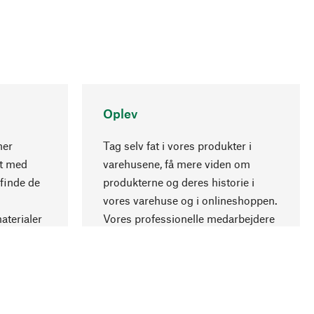
Oplev
ner
Tag selv fat i vores produkter i
nt med
varehusene, få mere viden om
Opadgående
 finde de
produkterne og deres historie i
vores varehuse og i onlineshoppen.
aterialer
Vores professionelle medarbejdere
.
giver gerne råd.