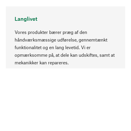
Langlivet
Vores produkter bærer præg af den
håndværksmæssige udførelse, gennemtænkt
funktionalitet og en lang levetid. Vi er
Opadgående
opmærksomme på, at dele kan udskiftes, samt at
mekanikker kan repareres.
Bevidst
Bæredygtighed er i fokus ved valg af vores
produkter. Vi anvender naturlige råstoffer og
materialer, som kan plejes, samt på en
ressourcebesparende og socialt ansvarlig