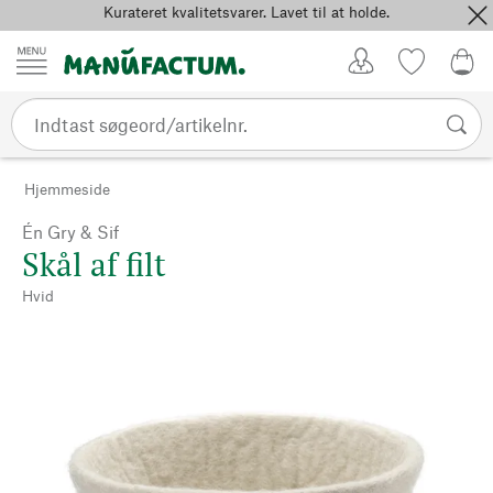
Kurateret kvalitetsvarer. Lavet til at holde.
Spring til indhold
Kundekonto
Favoritter
0,0
Hjemmeside
Én Gry & Sif
Skål af filt
Hvid