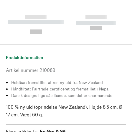
------------
------------
----------- ----------- --------
----------- -----------
---
--,-- €
--,-- €
Produktinformation
Artikel nummer
210089
Holdbar: fremstillet af ren ny uld fra New Zealand
Håndfiltet: Fairtrade-certificeret og fremstillet i Nepal
Dansk design: lige så slående, som det er charmerende
100 % ny uld (oprindelse New Zealand). Højde 8,5 cm, Ø
17 cm. Vægt 60 g.
Flere artikler fra
Én Gry & Sif