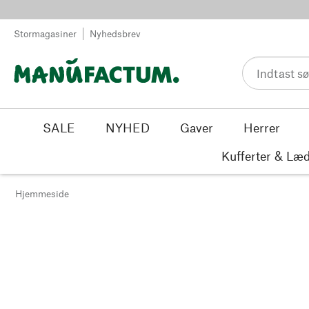
Spring til indhold
Stormagasiner
Nyhedsbrev
SALE
NYHED
Gaver
Herrer
Kufferter & Læd
Hjemmeside