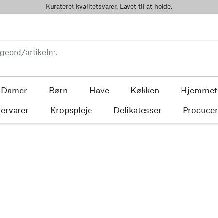
Kurateret kvalitetsvarer. Lavet til at holde.
Damer
Børn
Have
Køkken
Hjemmet
ervarer
Kropspleje
Delikatesser
Producen