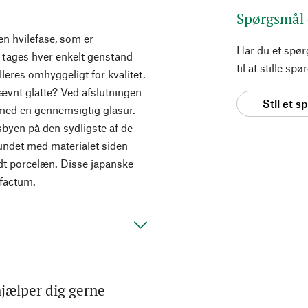
Spørgsmål
n hvilefase, som er
Har du et spø
 tages hver enkelt genstand
til at stille s
leres omhyggeligt for kvalitet.
jævnt glatte? Ved afslutningen
Stil et 
 med en gennemsigtig glasur.
sbyen på den sydligste af de
bundet med materialet siden
rdt porcelæn. Disse japanske
ufactum.
hjælper dig gerne