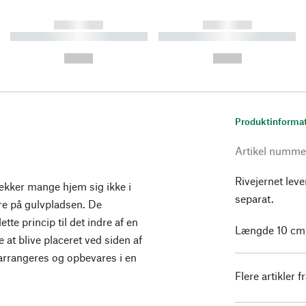
------------
------------
----------- ----------- ----------
----------- ----------- ----------
-
-
--,-- €
--,-- €
Produktinforma
Artikel numme
Rivejernet leve
rækker mange hjem sig ikke i
separat.
are på gulvpladsen. De
te princip til det indre af en
Længde 10 cm,
e at blive placeret ved siden af
arrangeres og opbevares i en
Flere artikler f