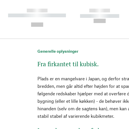
------------
------------
----------- ----------- ----------
----------- -----------
-
--,-- €
--,-- €
Generelle oplysninger
Fra firkantet til kubisk.
Plads er en mangelvare i Japan, og derfor st
bredden, men går altid efter højden for at sp
følgende redskaber hjælper med at overføre det
bygning (eller et lille køkken) - de behøver ikk
hinanden (selv om de sagtens kan), men kan 
stabil stabel af varierende kubikmeter.