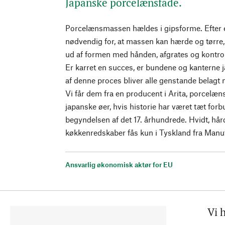
Japanske porcelænsfade.
Porcelænsmassen hældes i gipsforme. Efter e
nødvendig for, at massen kan hærde og tørre,
ud af formen med hånden, afgrates og kontrol
Er karret en succes, er bundene og kanterne 
af denne proces bliver alle genstande belagt
Vi får dem fra en producent i Arita, porcelæn
japanske øer, hvis historie har været tæt for
begyndelsen af det 17. århundrede. Hvidt, hå
køkkenredskaber fås kun i Tyskland fra Man
Ansvarlig økonomisk aktør for EU
Vi 