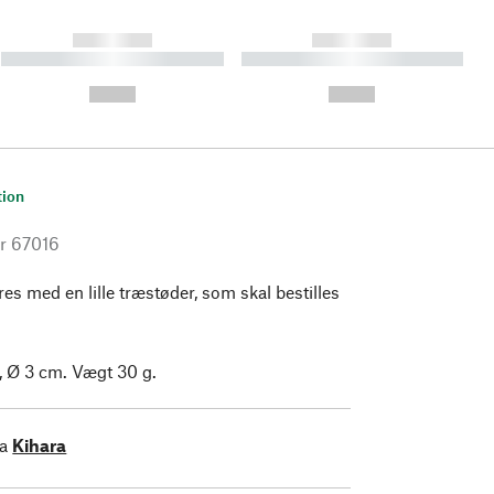
------------
------------
----------- ----------- ----------
----------- ----------- ----------
- -----------
-
--,-- €
--,-- €
tion
r
67016
res med en lille træstøder, som skal bestilles
 Ø 3 cm. Vægt 30 g.
ra
Kihara