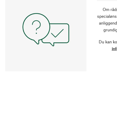
Om rådg
specialøns
anliggend
grundig
Du kan ko
in