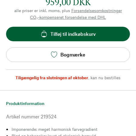
959,00 DKK
alle priser er inkl. moms, plus
Forsendelsesomkostninger
CO₂-kompenseret forsendelse med DHL
Tilføj til indkøbskurv
Bogmærke
Tilgængelig fra slutningen af oktober
,
kan nu bestilles
Produktinformation
Artikel nummer
219524
Imponerende: meget harmonisk farvegradient
Blød og behagelig: lavet af økologisk bomuld