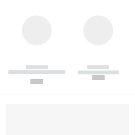
------------
------------
----------- ----------- --------
----------- -----------
---
--,-- €
--,-- €