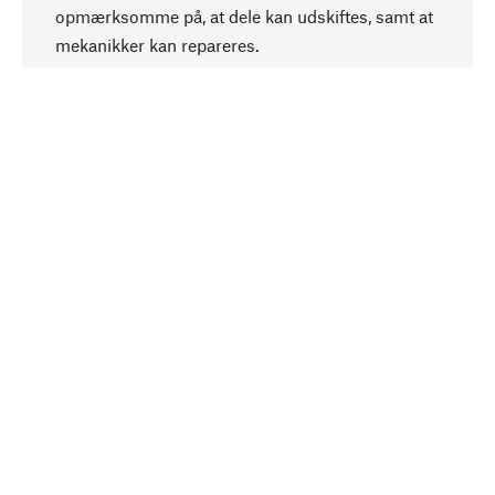
Opadgående
opmærksomme på, at dele kan udskiftes, samt at
mekanikker kan repareres.
Bevidst
Bæredygtighed er i fokus ved valg af vores
produkter. Vi anvender naturlige råstoffer og
materialer, som kan plejes, samt på en
ressourcebesparende og socialt ansvarlig
produktion.
Udvalgt