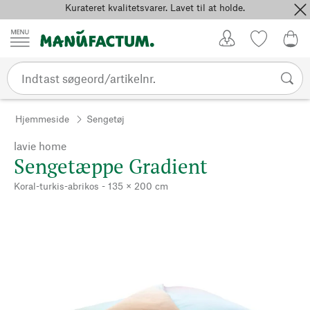
Kurateret kvalitetsvarer. Lavet til at holde.
Spring til indhold
Kundekonto
Favoritter
0,0
Hjemmeside
Sengetøj
lavie home
Sengetæppe Gradient
Koral-turkis-abrikos - 135 × 200 cm