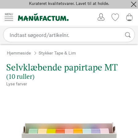
Kurateret kvalitetsvarer. Lavet til at holde.
Spring til indhold
Kundekonto
Favoritter
0,0
Hjemmeside
Stykker Tape & Lim
Selvklæbende papirtape MT
(10 ruller)
Lyse farver