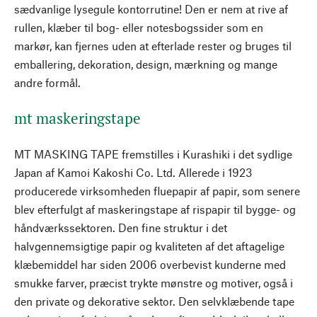
sædvanlige lysegule kontorrutine! Den er nem at rive af
rullen, klæber til bog- eller notesbogssider som en
markør, kan fjernes uden at efterlade rester og bruges til
emballering, dekoration, design, mærkning og mange
andre formål.
mt maskeringstape
MT MASKING TAPE fremstilles i Kurashiki i det sydlige
Japan af Kamoi Kakoshi Co. Ltd. Allerede i 1923
producerede virksomheden fluepapir af papir, som senere
blev efterfulgt af maskeringstape af rispapir til bygge- og
håndværkssektoren. Den fine struktur i det
halvgennemsigtige papir og kvaliteten af det aftagelige
klæbemiddel har siden 2006 overbevist kunderne med
smukke farver, præcist trykte mønstre og motiver, også i
den private og dekorative sektor. Den selvklæbende tape