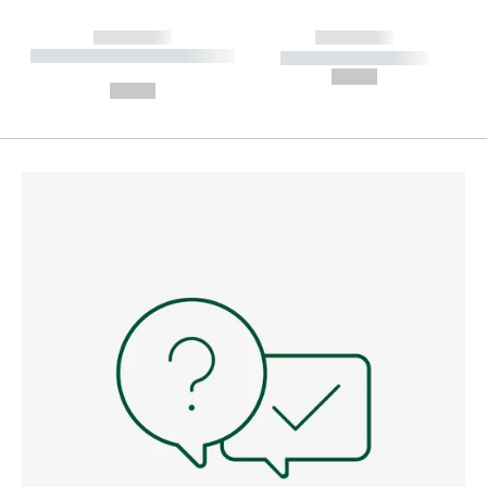
------------
------------
----------- ----------- --------
----------- -----------
---
--,-- €
--,-- €