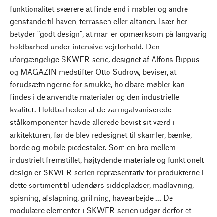
funktionalitet sværere at finde end i møbler og andre
genstande til haven, terrassen eller altanen. Især her
betyder "godt design", at man er opmærksom på langvarig
holdbarhed under intensive vejrforhold. Den
uforgængelige SKWER-serie, designet af Alfons Bippus
og MAGAZIN medstifter Otto Sudrow, beviser, at
forudsætningerne for smukke, holdbare møbler kan
findes i de anvendte materialer og den industrielle
kvalitet. Holdbarheden af de varmgalvaniserede
stålkomponenter havde allerede bevist sit værd i
arkitekturen, før de blev redesignet til skamler, bænke,
borde og mobile piedestaler. Som en bro mellem
industrielt fremstillet, højtydende materiale og funktionelt
design er SKWER-serien repræsentativ for produkterne i
dette sortiment til udendørs siddepladser, madlavning,
spisning, afslapning, grillning, havearbejde ... De
modulære elementer i SKWER-serien udgør derfor et