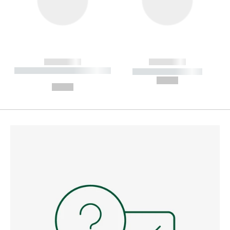
------------
------------
----------- ----------- --------
----------- -----------
---
--,-- €
--,-- €