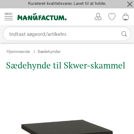
Kurateret kvalitetsvarer. Lavet til at holde.
Spring til indhold
Kundekonto
Favoritter
0,0
Hjemmeside
Sædehynder
Sædehynde til Skwer-skammel